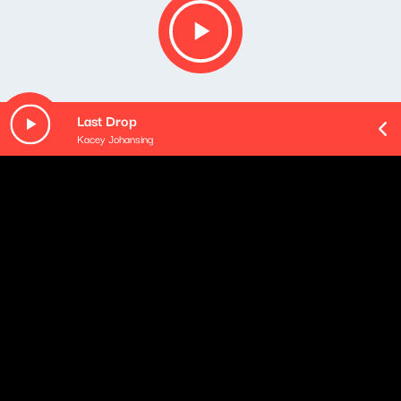
Last Drop
Kacey Johansing
O odcinku
Playlista audycji:
David Bowie - Let's Dance