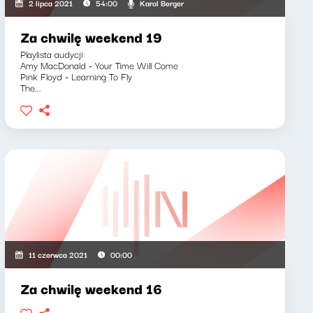
Karol Berger
2 lipca 2021
54:00
Za chwilę weekend 19
Playlista audycji:
Amy MacDonald - Your Time Will Come
Pink Floyd - Learning To Fly
The...
11 czerwca 2021
00:00
Za chwilę weekend 16