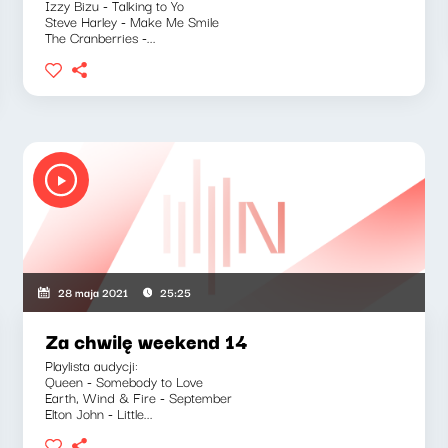
Izzy Bizu - Talking to Yo
Steve Harley - Make Me Smile
The Cranberries -...
28 maja 2021
25:25
Za chwilę weekend 14
Playlista audycji:
Queen - Somebody to Love
Earth, Wind & Fire - September
Elton John - Little...