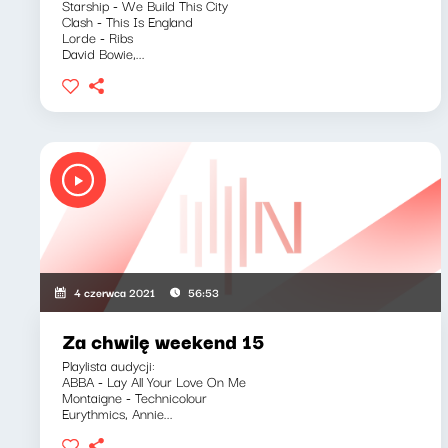
Starship - We Build This City
Clash - This Is England
Lorde - Ribs
David Bowie,...
4 czerwca 2021
56:53
Za chwilę weekend 15
Playlista audycji:
ABBA - Lay All Your Love On Me
Montaigne - Technicolour
Eurythmics, Annie...