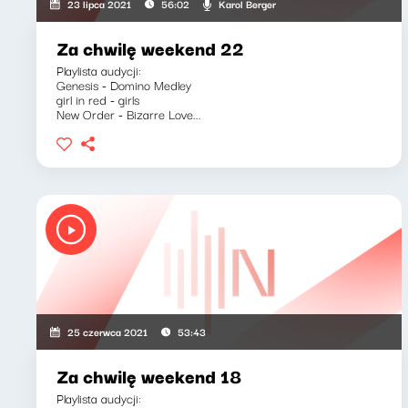
Karol Berger
23 lipca 2021
56:02
Za chwilę weekend 22
Playlista audycji:
Genesis - Domino Medley
girl in red - girls
New Order - Bizarre Love...
25 czerwca 2021
53:43
Za chwilę weekend 18
Playlista audycji: