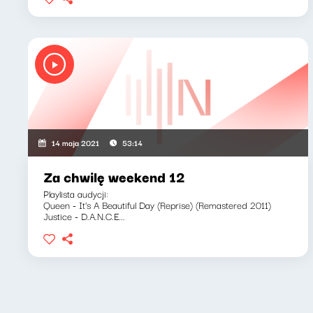
14 maja 2021
53:14
Za chwilę weekend 12
Playlista audycji:
Queen - It's A Beautiful Day (Reprise) (Remastered 2011)
Justice - D.A.N.C.E...