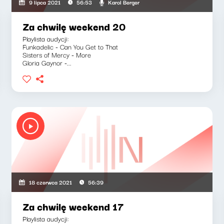
Karol Berger
9 lipca 2021
56:53
Za chwilę weekend 20
Playlista audycji:
Funkadelic - Can You Get to That
Sisters of Mercy - More
Gloria Gaynor -...
18 czerwca 2021
56:39
Za chwilę weekend 17
Playlista audycji: