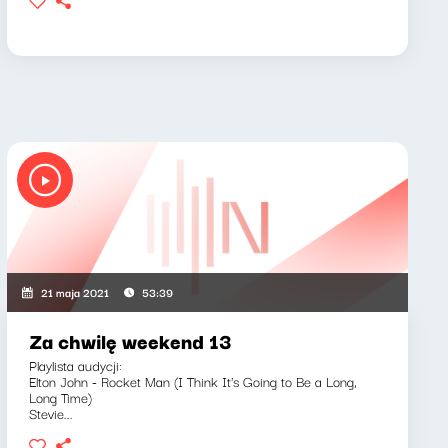
21 maja 2021
53:39
Za chwilę weekend 13
Playlista audycji:
Elton John - Rocket Man (I Think It's Going to Be a Long,
Long Time)
Stevie...