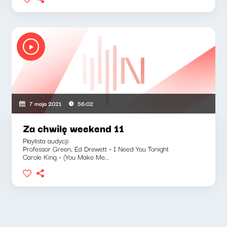
7 maja 2021
56:02
Za chwilę weekend 11
Playlista audycji:
Professor Green, Ed Drewett - I Need You Tonight
Carole King - (You Make Me...