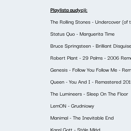
Playlista audycji:
The Rolling Stones - Undercover (of
Status Quo - Marguerita Time
Bruce Springsteen - Brilliant Disguis
Robert Plant - 29 Palms - 2006 Rem
Genesis - Follow You Follow Me - R
Queen - You And I - Remastered 201
The Lumineers - Sleep On The Floor
LemON - Grudniowy
Manimal - The Inevitable End
Karel Gott - Stále Mlád