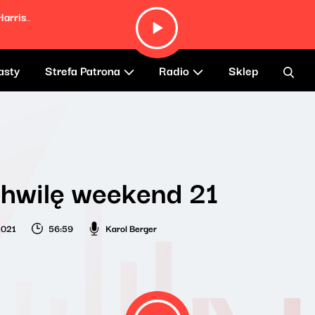
Pavlovian Effect (feat. Masta Ace & DJ Harrison)
asty
Strefa Patrona
Radio
Sklep
hwilę weekend 21
2021
56:59
Karol Berger