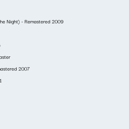
 the Night) - Remastered 2009
e
aster
emastered 2007
1