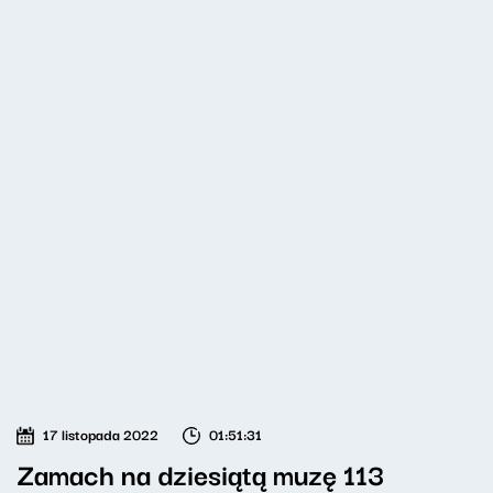
17 listopada 2022
01:51:31
Zamach na dziesiątą muzę 113