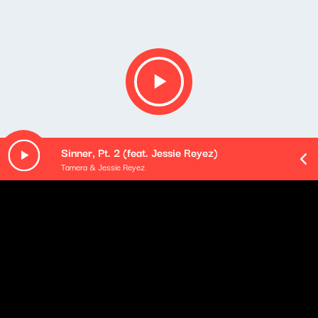
Sinner, Pt. 2 (feat. Jessie Reyez)
Tamera & Jessie Reyez
O odcinku