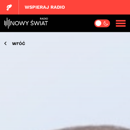
WSPIERAJ RADIO
wróć