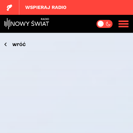
WSPIERAJ RADIO
wróć