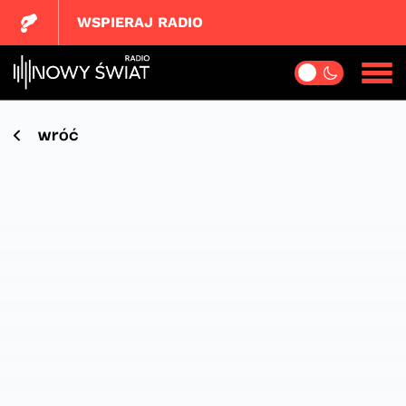
WSPIERAJ RADIO
wróć