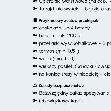
➽ Ubierz się warstwowo (na cebulk
➽ To rajd, nie wyścig – będzie czas
🍫 Przykładowy zestaw przekąsek
➽ czekolada lub 4 batony
➽ bakalie – ok. 200 g
➽ przekąski wysokobiałkowe – 2 p
➽ termos (min. 0,5 l)
➽ woda (min. 1,5 l)
➽ większy posiłek (kanapki / owsiank
➽ na koniec trasy w niedzielę – cie
⚠️ Zasady bezpieczeństwa
➽ Bezwzględny zakaz spożywania a
➽ Obowiązkowy kask.