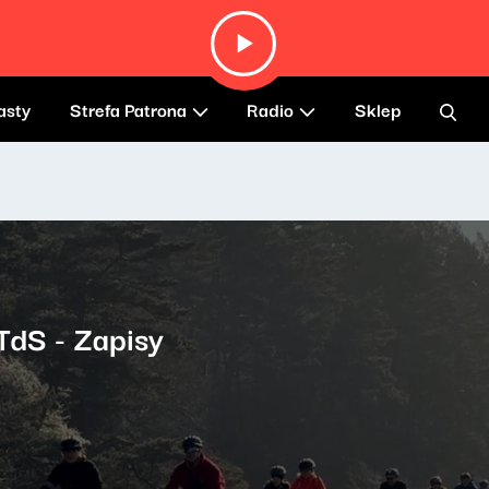
asty
Strefa Patrona
Radio
Sklep
dS - Zapisy