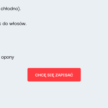
 chłodno).
k do włosów.
 opony
CHCĘ SIĘ ZAPISAĆ