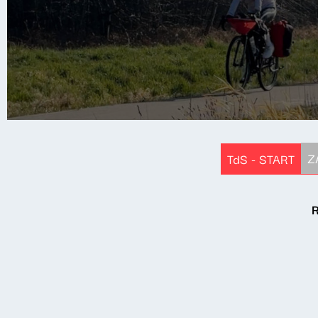
Z
TdS - START
R