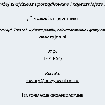
oniżej znajdziesz uporządkowane i najważniejsze 
🔗
NAJWAŻNIEJSZE LINKI
na rajd. Tam też wybierz posiłki, zakwaterowanie i grupy r
www.rajdo.pl
:
FAQ
TdS FAQ
Kontakt:
rowery@nowyswiat.online
ℹ️ INFORMACJE ORGANIZACYJNE