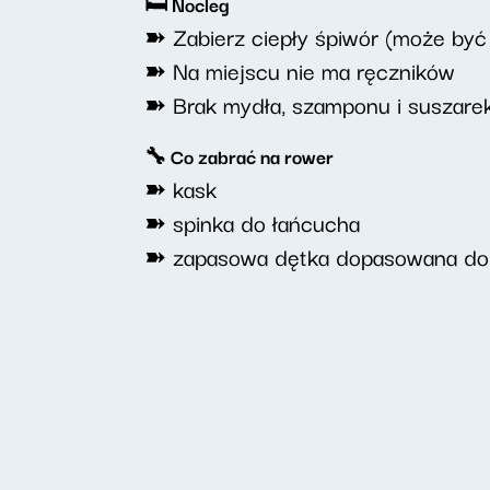
🛏️ Nocleg
➽ Zabierz ciepły śpiwór (może być
➽ Na miejscu nie ma ręczników
➽ Brak mydła, szamponu i suszare
🔧 Co zabrać na rower
➽ kask
➽ spinka do łańcucha
➽ zapasowa dętka dopasowana do