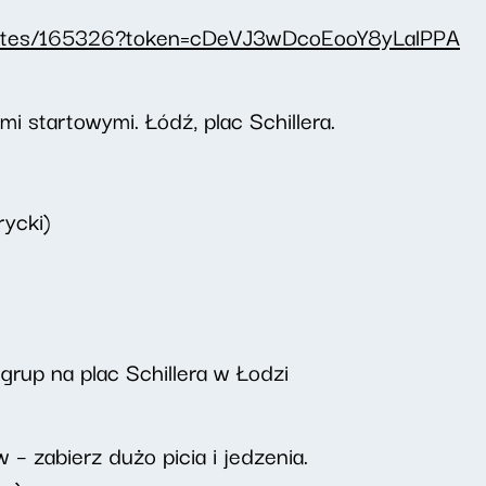
-routes/165326?token=cDeVJ3wDcoEooY8yLalPPA
i startowymi. Łódź, plac Schillera.
rycki)
grup na plac Schillera w Łodzi
 zabierz dużo picia i jedzenia.