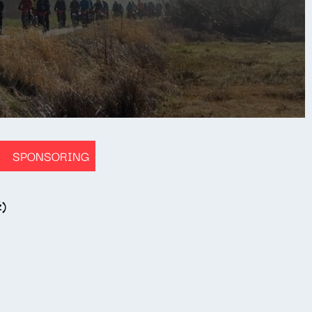
SPONSORING
ź)