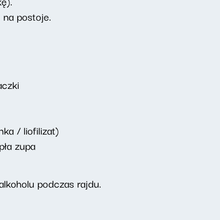
ę).
 na postoje.
aczki
a / liofilizat)
pła zupa
lkoholu podczas rajdu.