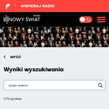
WSPIERAJ RADIO
wróć
Wyniki wyszukiwania
578 wyników