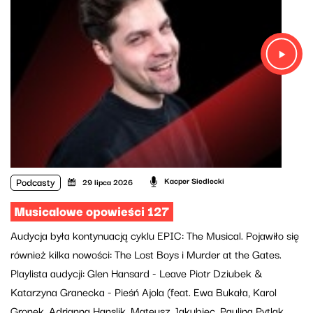
Podcasty
Kacper Siedlecki
29 lipca 2026
Musicalowe opowieści 127
Audycja była kontynuacją cyklu EPIC: The Musical. Pojawiło się
również kilka nowości: The Lost Boys i Murder at the Gates.
Playlista audycji: Glen Hansard - Leave Piotr Dziubek &
Katarzyna Granecka - Pieśń Ajola (feat. Ewa Bukała, Karol
Gronek, Adrianna Hanslik, Mateusz Jakubiec, Paulina Pytlak,