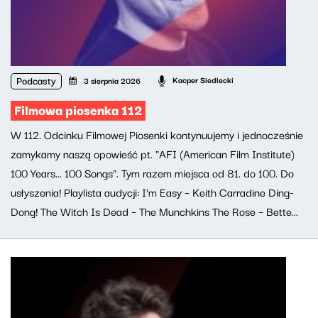
Podcasty
Kacper Siedlecki
3 sierpnia 2026
Filmowa piosenka 112
W 112. Odcinku Filmowej Piosenki kontynuujemy i jednocześnie
zamykamy naszą opowieść pt. "AFI (American Film Institute)
100 Years... 100 Songs". Tym razem miejsca od 81. do 100. Do
usłyszenia! Playlista audycji: I’m Easy – Keith Carradine Ding-
Dong! The Witch Is Dead – The Munchkins The Rose – Bette...