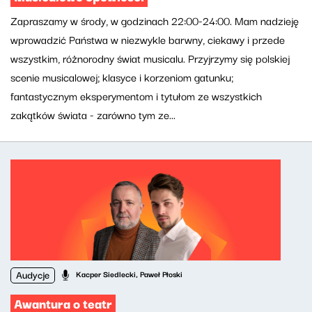
Zapraszamy w środy, w godzinach 22:00-24:00. Mam nadzieję
wprowadzić Państwa w niezwykle barwny, ciekawy i przede
wszystkim, różnorodny świat musicalu. Przyjrzymy się polskiej
scenie musicalowej; klasyce i korzeniom gatunku;
fantastycznym eksperymentom i tytułom ze wszystkich
zakątków świata - zarówno tym ze...
Audycje
Kacper Siedlecki, Paweł Płoski
Awantura o teatr