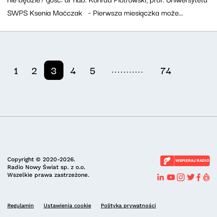
SWPS Ksenia Maćczak - Pierwsza miesiączka może...
...........
1
2
3
4
5
74
Copyright © 2020-2026.
WSPIERAJ RADIO
Radio Nowy Świat sp. z o.o.
Wszelkie prawa zastrzeżone.
Regulamin
Ustawienia cookie
Polityka prywatności