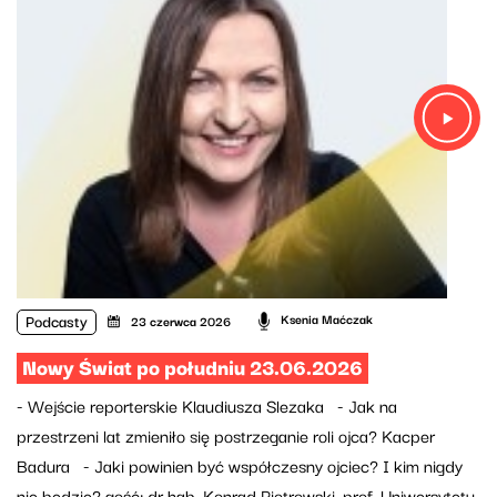
Podcasty
Ksenia Maćczak
23 czerwca 2026
Nowy Świat po południu 23.06.2026
- Wejście reporterskie Klaudiusza Slezaka - Jak na
przestrzeni lat zmieniło się postrzeganie roli ojca? Kacper
Badura - Jaki powinien być współczesny ojciec? I kim nigdy
nie będzie? gość: dr hab. Konrad Piotrowski, prof. Uniwersytetu