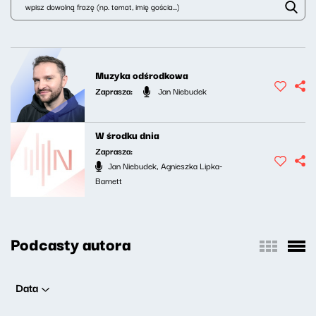
Muzyka odśrodkowa
Zaprasza:
Jan Niebudek
W środku dnia
Zaprasza:
Jan Niebudek, Agnieszka Lipka-
Barnett
Podcasty autora
Data