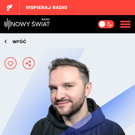
WSPIERAJ RADIO
wróć