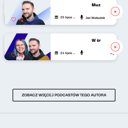
Muzyka odśrodko
25 lipca 2026
Jan Niebudek
W środku dnia 24
24 lipca 2026
Agnieszka Li
ZOBACZ WIĘCEJ PODCASTÓW TEGO AUTORA