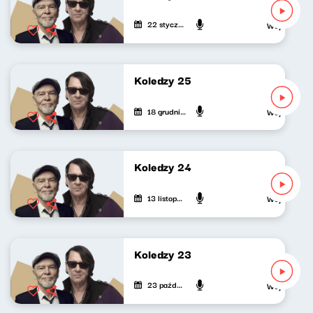
22 stycznia 2026
Wojciech Wag
Koledzy 25
18 grudnia 2025
Wojciech Wag
Koledzy 24
13 listopada 2025
Wojciech Wag
Koledzy 23
23 października 2025
Wojciech Wag