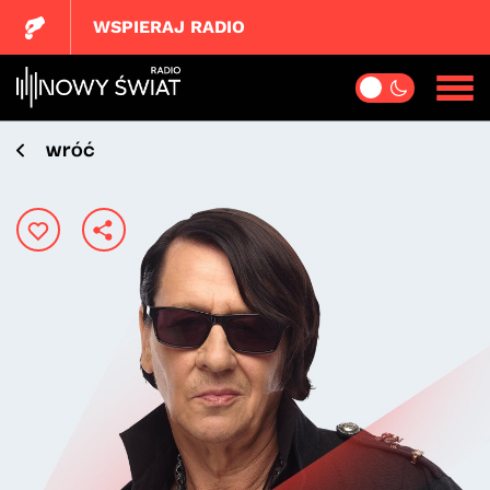
WSPIERAJ RADIO
wróć