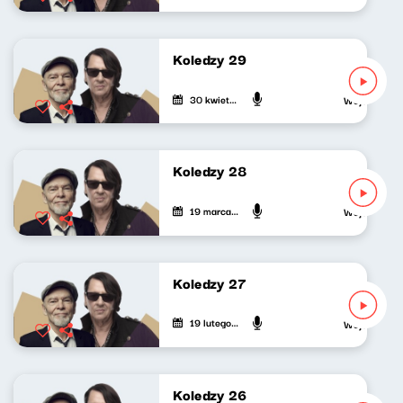
Koledzy 29
30 kwietnia 2026
Wojciech Wag
Koledzy 28
19 marca 2026
Wojciech Wag
Koledzy 27
19 lutego 2026
Wojciech Wag
Koledzy 26