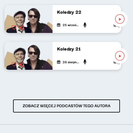
Koledzy 22
25 września 2025
Wojciech Wag
Koledzy 21
28 sierpnia 2025
Wojciech Wag
ZOBACZ WIĘCEJ PODCASTÓW TEGO AUTORA