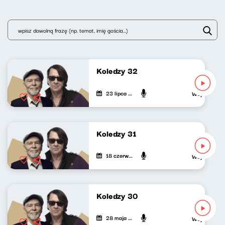
Koledzy 32
23 lipca 2026
Wojciech Wag
Koledzy 31
18 czerwca 2026
Wojciech Wag
Koledzy 30
28 maja 2026
Wojciech Wag