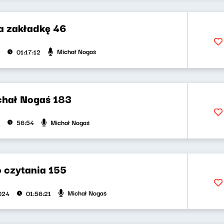
na zakładkę 46
Michał Nogaś
01:17:12
chał Nogaś 183
Michał Nogaś
56:54
 czytania 155
Michał Nogaś
2024
01:56:21