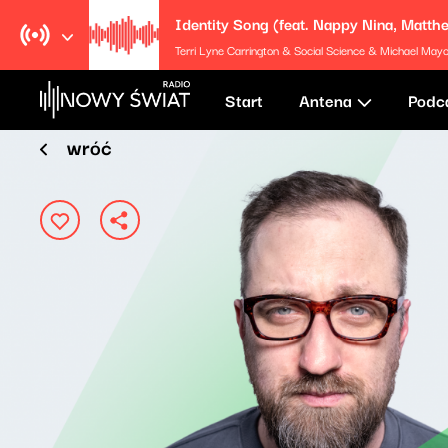
Terri Lyne Carrington & Social Science & Michael Mayo & Brand
Start
Antena
Podc
wróć