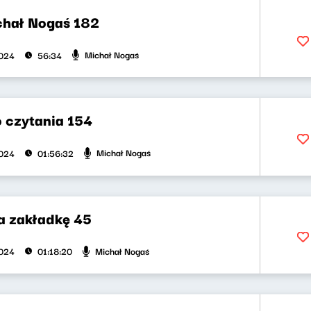
chał Nogaś 182
Michał Nogaś
2024
56:34
 czytania 154
Michał Nogaś
2024
01:56:32
na zakładkę 45
Michał Nogaś
2024
01:18:20