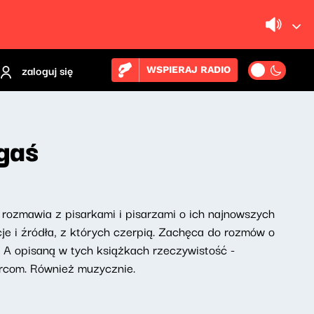
zaloguj się
WSPIERAJ RADIO
gaś
t rozmawia z pisarkami i pisarzami o ich najnowszych
cje i źródła, z których czerpią. Zachęca do rozmów o
. A opisaną w tych książkach rzeczywistość -
rcom. Również muzycznie.