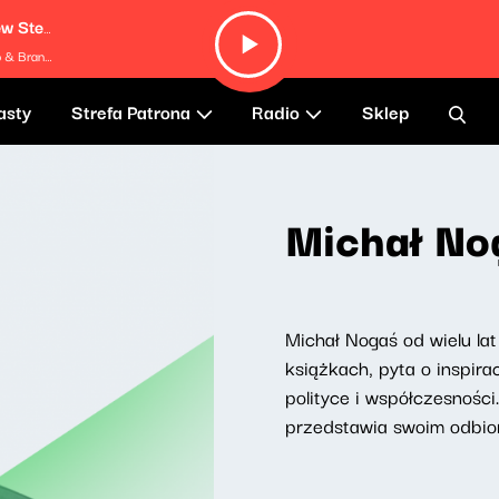
Identity Song (feat. Nappy Nina, Matthew Stevens & Morgan Guerin)
ee Younger
asty
Strefa Patrona
Radio
Sklep
Michał No
Michał Nogaś od wielu la
książkach, pyta o inspira
polityce i współczesności
przedstawia swoim odbio