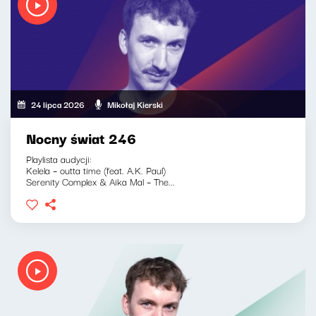
24 lipca 2026
Mikołaj Kierski
Nocny świat 246
Playlista audycji:
Kelela – outta time (feat. A.K. Paul)
Serenity Complex & Aika Mal – The...