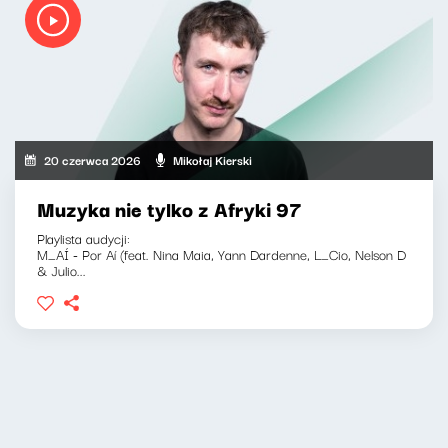
20 czerwca 2026
Mikołaj Kierski
Muzyka nie tylko z Afryki 97
Playlista audycji:
M_AÍ - Por Aí (feat. Nina Maia, Yann Dardenne, L_Cio, Nelson D
& Julio...