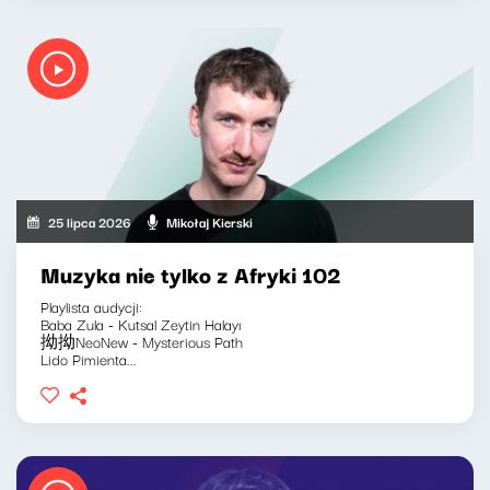
25 lipca 2026
Mikołaj Kierski
Muzyka nie tylko z Afryki 102
Playlista audycji:
Baba Zula - Kutsal Zeytin Halayı
拗拗NeoNew - Mysterious Path
Lido Pimienta...