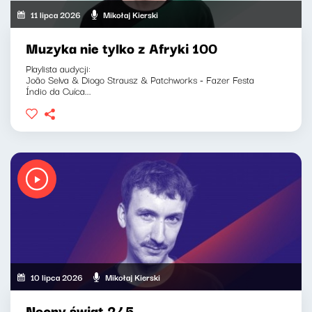
11 lipca 2026
Mikołaj Kierski
Muzyka nie tylko z Afryki 100
Playlista audycji:
João Selva & Diogo Strausz & Patchworks - Fazer Festa
Índio da Cuíca...
10 lipca 2026
Mikołaj Kierski
Nocny świat 245