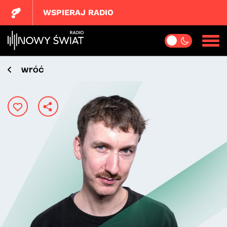
WSPIERAJ RADIO
wróć