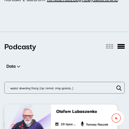
Podcasty
Data
Idę do kina z Olafem Lubaszenko
26 lipca 2026
Tomasz Raczek