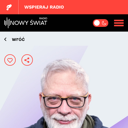
WSPIERAJ RADIO
wróć