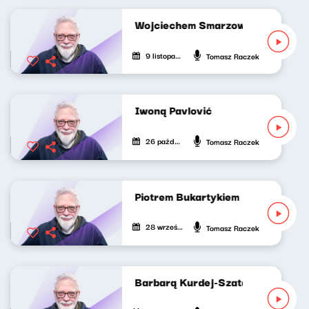
Idę do kina z Wojciechem Smarzowskim
9 listopada 2025
Tomasz Raczek
Idę do kina z Iwoną Pavlović
26 października 2025
Tomasz Raczek
Idę do kina z Piotrem Bukartykiem
28 września 2025
Tomasz Raczek
Idę do kina z Barbarą Kurdej-Szatan