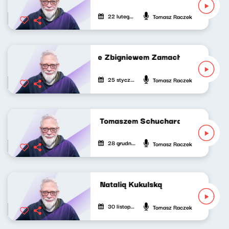
22 lutego 2026
Tomasz Raczek
Idę do kina ze Zbigniewem Zamachowskim
25 stycznia 2026
Tomasz Raczek
Idę do kina z Tomaszem Schuchardtem
28 grudnia 2025
Tomasz Raczek
Idę do kina z Natalią Kukulską
30 listopada 2025
Tomasz Raczek