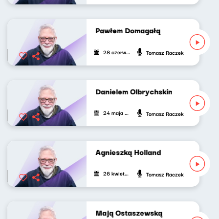
Idę do kina z Pawłem Domagałą
28 czerwca 2026
Tomasz Raczek
Idę do kina z Danielem Olbrychskim
24 maja 2026
Tomasz Raczek
Idę do kina z Agnieszką Holland
26 kwietnia 2026
Tomasz Raczek
Idę do kina z Mają Ostaszewską