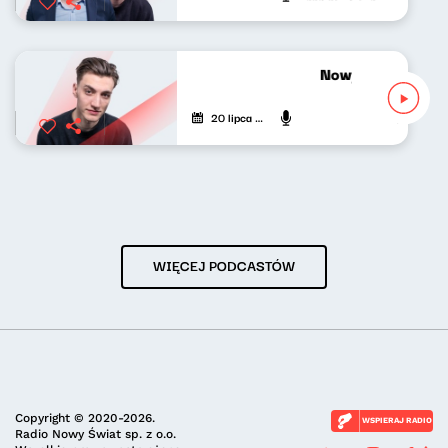
Nowy świt 20.07.
20 lipca 2026
Mateusz A
WIĘCEJ PODCASTÓW
Copyright © 2020-2026.
WSPIERAJ RADIO
Radio Nowy Świat sp. z o.o.