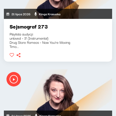
31 lipca 2026
Kinga Krasuska
Sejsmograf 273
Playlista audycji:
unloved - If (Instrumental)
Drug Store Romeos - Now You're Moving
Timo...
24 lipca 2026
Kinga Krasuska