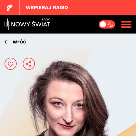
WSPIERAJ RADIO
wróć