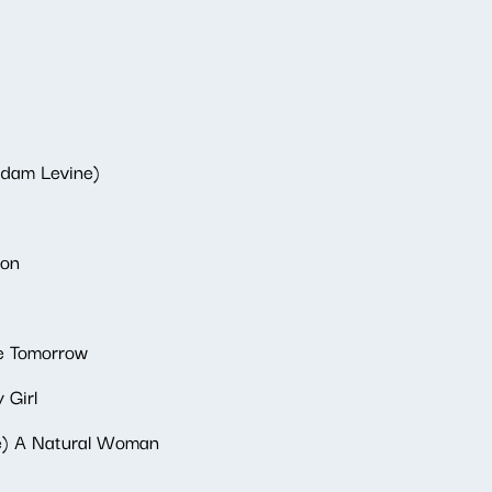
Adam Levine)
ion
Me Tomorrow
 Girl
ke) A Natural Woman