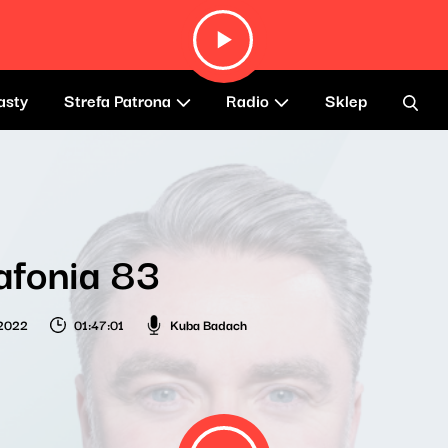
asty
Strefa Patrona
Radio
Sklep
afonia 83
 2022
01:47:01
Kuba Badach