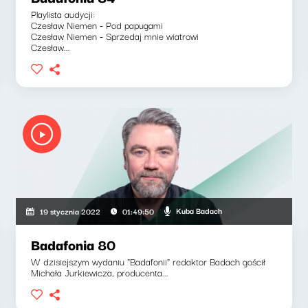
Playlista audycji:
Czesław Niemen - Pod papugami
Czesław Niemen - Sprzedaj mnie wiatrowi
Czesław...
Kuba Badach
19 stycznia 2022
01:49:50
Badafonia 80
W dzisiejszym wydaniu "Badafonii" redaktor Badach gościł
Michała Jurkiewicza, producenta...