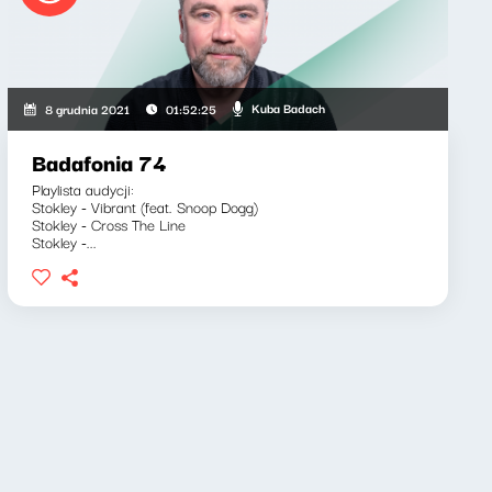
Kuba Badach
8 grudnia 2021
01:52:25
Badafonia 74
Playlista audycji:
Stokley - Vibrant (feat. Snoop Dogg)
Stokley - Cross The Line
Stokley -...