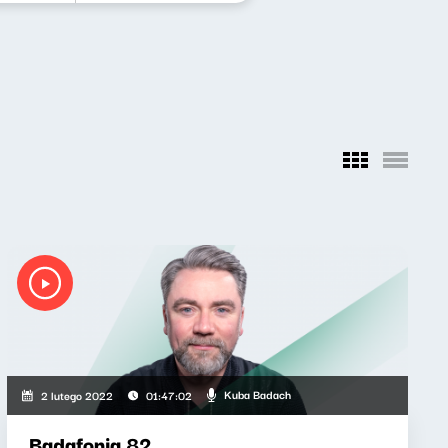
Kuba Badach
2 lutego 2022
01:47:02
Badafonia 82