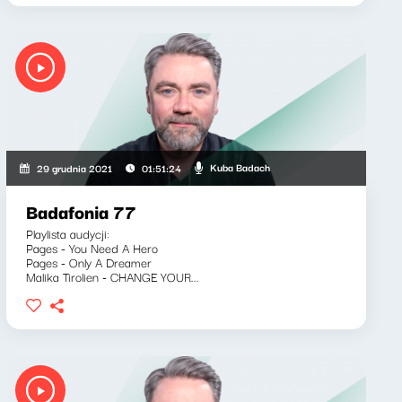
Kuba Badach
29 grudnia 2021
01:51:24
Badafonia 77
Playlista audycji:
Pages - You Need A Hero
Pages - Only A Dreamer
Malika Tirolien - CHANGE YOUR...