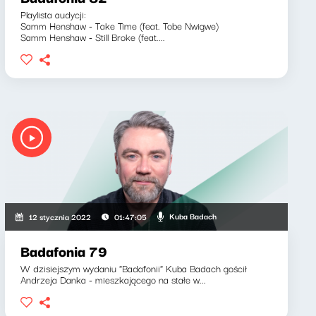
Playlista audycji:
Samm Henshaw - Take Time (feat. Tobe Nwigwe)
Samm Henshaw - Still Broke (feat....
Kuba Badach
12 stycznia 2022
01:47:05
Badafonia 79
W dzisiejszym wydaniu "Badafonii" Kuba Badach gościł
Andrzeja Danka - mieszkającego na stałe w...