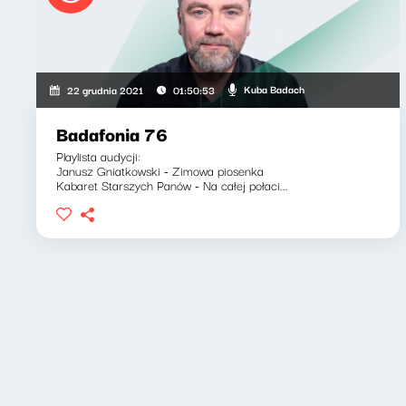
Kuba Badach
22 grudnia 2021
01:50:53
Badafonia 76
Playlista audycji:
Janusz Gniatkowski - Zimowa piosenka
Kabaret Starszych Panów - Na całej połaci...