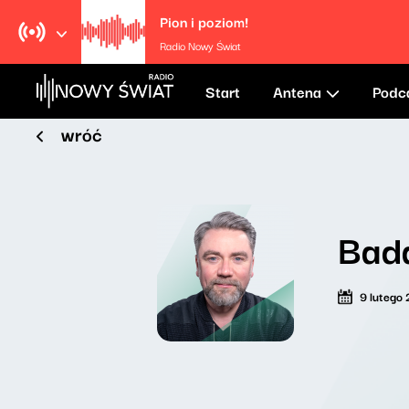
Pion i poziom!
Radio Nowy Świat
Start
Antena
Podc
wróć
Bad
9 lutego