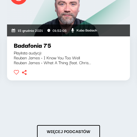
Kuba Badach
15 grudnia 2021
01:52:05
Badafonia 75
Playlista audycji:
Reuben James - I Know You Too Well
Reuben James - What A Thing (feat. Chris...
WIĘCEJ PODCASTÓW