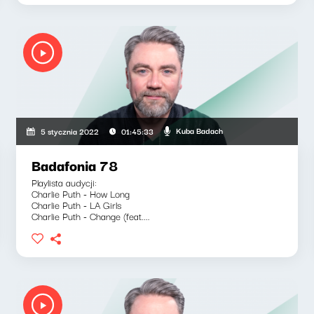
Kuba Badach
5 stycznia 2022
01:45:33
Badafonia 78
Playlista audycji:
Charlie Puth - How Long
Charlie Puth - LA Girls
Charlie Puth - Change (feat....