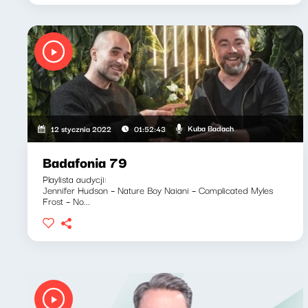
Kuba Badach
12 stycznia 2022
01:52:43
Badafonia 79
Playlista audycji:
Jennifer Hudson – Nature Boy Naiani – Complicated Myles
Frost – No...