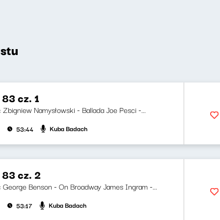
stu
83 cz. 1
i: Zbigniew Namysłowski - Ballada Joe Pesci -...
Kuba Badach
53:44
 83 cz. 2
ji: George Benson - On Broadway James Ingram -...
Kuba Badach
53:17