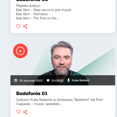
Playlista audycji:
Ewa Bem - Moje serce to jest muzyk
Ewa Bem - Pomidory
Ewa Bem - The Fool on the...
Kuba Badach
26 stycznia 2022
01:08:02
Badafonia 81
Gościem Kuby Badacha w dzisiejszej "Badafonii" był Piotr
Cugowski - muzyk, wokalista,...