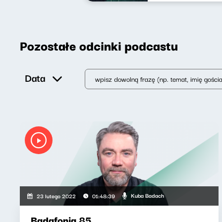
Pozostałe odcinki podcastu
Data
Kuba Badach
23 lutego 2022
01:48:39
Badafonia 85