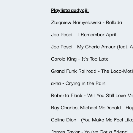
Playlista audycji:
Zbigniew Namysłowski - Ballada
Joe Pesci - I Remember April
Joe Pesci - My Cherie Amour (feat. 
Carole King - It's Too Late
Grand Funk Railroad - The Loco-Mot
a-ha - Crying in the Rain
Roberta Flack - Will You Still Love 
Ray Charles, Michael McDonald - Hey
Céline Dion - (You Make Me Feel Li
James Taylor - You've Got a Friend