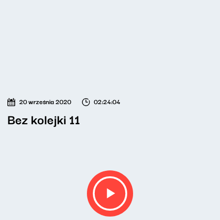
20 września 2020
02:24:04
Bez kolejki 11