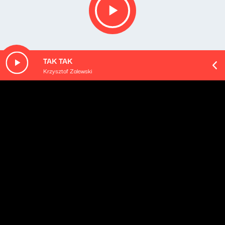
TAK TAK
Krzysztof Zalewski
O odcinku
W kolejnej audycji nadawanej z wrocławskiego klubu
"Proza" redaktor Michał Nogaś spotkał się z Witem
Szostakiem, autorem książki "Rumowiska".