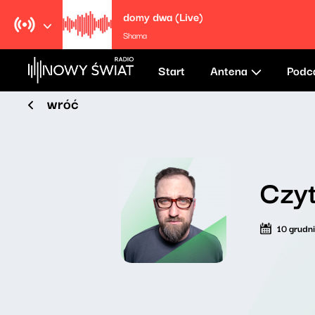
domy dwa (Live)
Shama
Start
Antena
Podc
wróć
Czyt
10 grudn