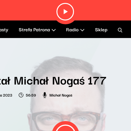
asty
Strefa Patrona
Radio
Sklep
ał Michał Nogaś 177
ia 2023
56:59
Michał Nogaś