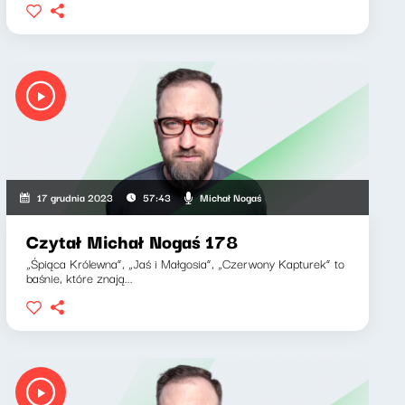
Michał Nogaś
17 grudnia 2023
57:43
Czytał Michał Nogaś 178
„Śpiąca Królewna”, „Jaś i Małgosia”, „Czerwony Kapturek” to
baśnie, które znają...