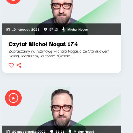
Michał Nogaś
19 listopada 2023
57:13
Czytał Michał Nogaś 174
Zapraszamy na rozmowę Michała Nogasia ze Stanisławem
Kaliną Jaglarzem, autorem “Gościć...
Michał Nogaś
29 października 2023
56:31