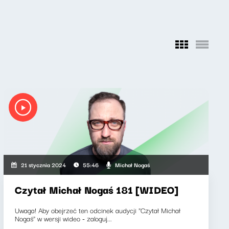
Michał Nogaś
21 stycznia 2024
55:46
Czytał Michał Nogaś 181 [WIDEO]
Uwaga! Aby obejrzeć ten odcinek audycji "Czytał Michał
Nogaś" w wersji wideo - zaloguj...