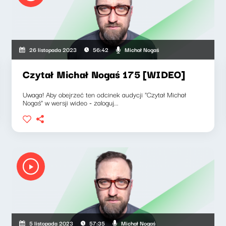
Michał Nogaś
26 listopada 2023
56:42
Czytał Michał Nogaś 175 [WIDEO]
Uwaga! Aby obejrzeć ten odcinek audycji "Czytał Michał
Nogaś" w wersji wideo - zaloguj...
Michał Nogaś
5 listopada 2023
57:35