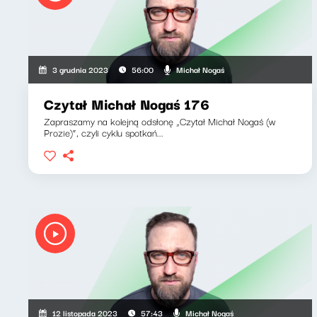
Michał Nogaś
3 grudnia 2023
56:00
Czytał Michał Nogaś 176
Zapraszamy na kolejną odsłonę „Czytał Michał Nogaś (w
Prozie)”, czyli cyklu spotkań...
Michał Nogaś
12 listopada 2023
57:43