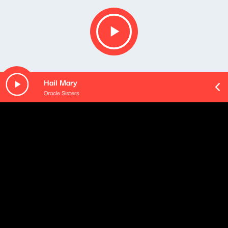
Hail Mary
Oracle Sisters
O odcinku
Uwaga! Aby obejrzeć ten odcinek audycji "Czytał
Michał Nogaś" w wersji wideo - zaloguj się.