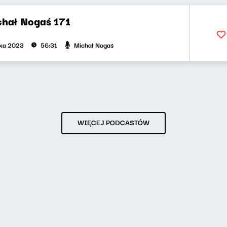
chał Nogaś 171
Michał Nogaś
ika 2023
56:31
WIĘCEJ PODCASTÓW