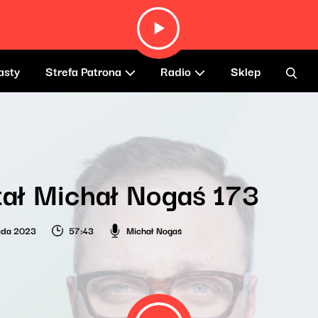
asty
Strefa Patrona
Radio
Sklep
ał Michał Nogaś 173
pada 2023
57:43
Michał Nogaś