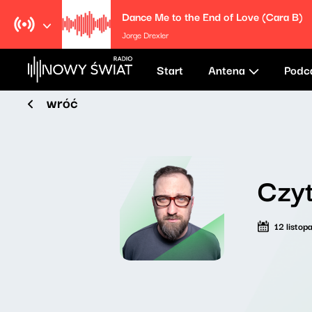
Dance Me to the End of Love (Cara B)
Jorge Drexler
Start
Antena
Podc
wróć
Czyt
12 listo