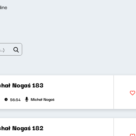
line
chał Nogaś 183
Michał Nogaś
56:54
chał Nogaś 182