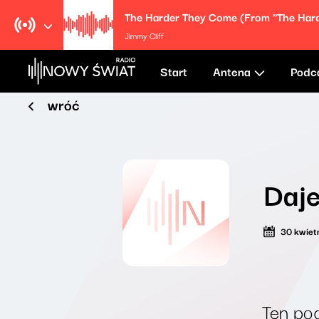
Jimmy Cliff
Start
Antena
Podc
wróć
Daj
30 kwiet
Ten pod