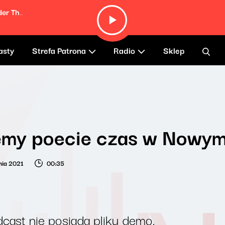
The Harder They Come (From "The Harder They Come" Soundtrack)
asty
Strefa Patrona
Radio
Sklep
emy poecie czas w Nowym
nia 2021
00:35
cast nie posiada pliku demo.