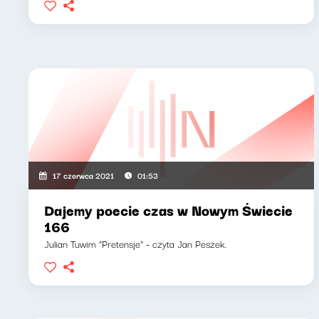
17 czerwca 2021
01:53
Dajemy poecie czas w Nowym Świecie
166
Julian Tuwim "Pretensje" - czyta Jan Peszek.