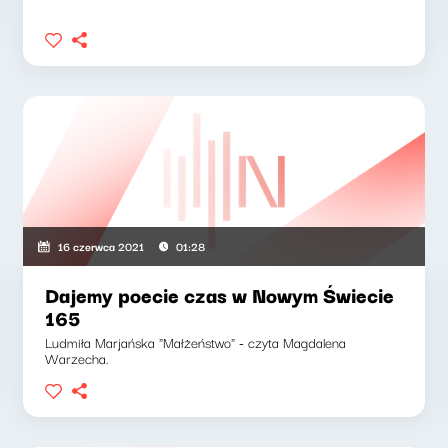
16 czerwca 2021
01:28
Dajemy poecie czas w Nowym Świecie
165
Ludmiła Marjańska "Małżeństwo" - czyta Magdalena
Warzecha.