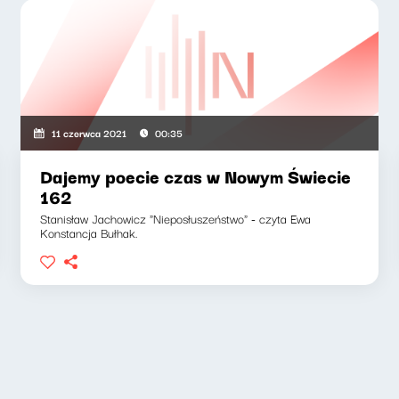
11 czerwca 2021
00:35
Dajemy poecie czas w Nowym Świecie
162
Stanisław Jachowicz "Nieposłuszeństwo" - czyta Ewa
Konstancja Bułhak.