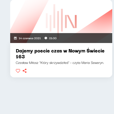
14 czerwca 2021
01:00
Dajemy poecie czas w Nowym Świecie
163
Czesław Miłosz "Który skrzywdziłeś" - czyta Maria Seweryn.