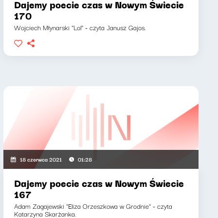
Dajemy poecie czas w Nowym Świecie
170
Wojciech Młynarski "Lol" - czyta Janusz Gajos.
18 czerwca 2021
01:28
Dajemy poecie czas w Nowym Świecie
167
Adam Zagajewski "Eliza Orzeszkowa w Grodnie" - czyta
Katarzyna Skarżanka.