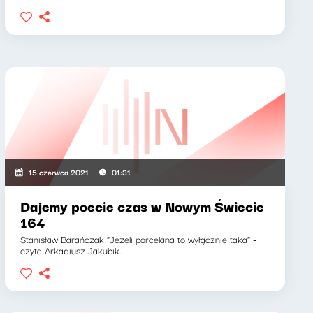
15 czerwca 2021
01:31
Dajemy poecie czas w Nowym Świecie
164
Stanisław Barańczak "Jeżeli porcelana to wyłącznie taka" -
czyta Arkadiusz Jakubik.