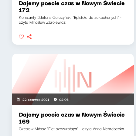
Dajemy poecie czas w Nowym Świecie
172
Konstanty Ildefons Gałczyński "Epistoła do zakochanych" -
czyta Mirosław Zbrojewicz.
22 czerwca 2021
02:06
Dajemy poecie czas w Nowym Świecie
169
Czesław Miłosz "Flet szczurołapa" - czyta Anna Nehrebecka.