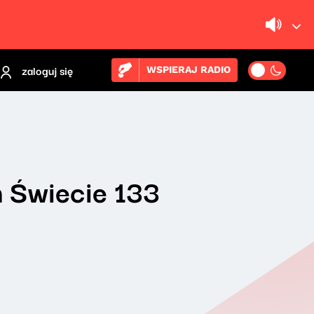
zaloguj się
WSPIERAJ RADIO
 Świecie 133