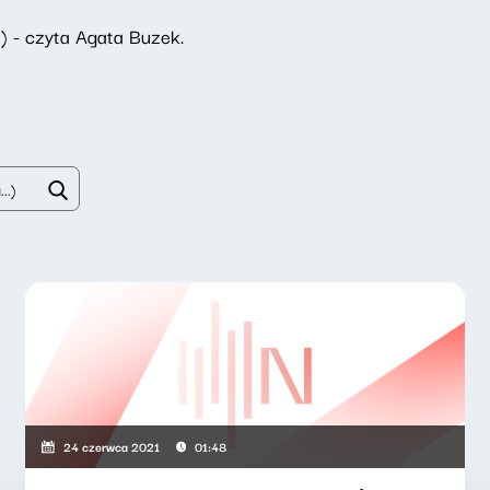
) - czyta Agata Buzek.
24 czerwca 2021
01:48