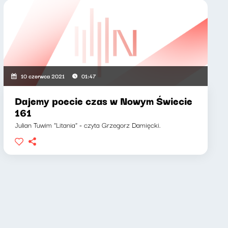
10 czerwca 2021
01:47
Dajemy poecie czas w Nowym Świecie
161
Julian Tuwim "Litania" - czyta Grzegorz Damięcki.