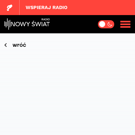
WSPIERAJ RADIO
wróć