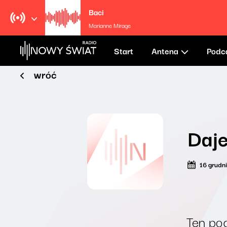
Baci
Marianne Mirage
Start
Antena
Podc
wróć
Daj
16 grudn
Ten pod