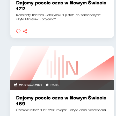
Dajemy poecie czas w Nowym Świecie
172
Konstanty Ildefons Gałczyński "Epistoła do zakochanych" -
czyta Mirosław Zbrojewicz.
22 czerwca 2021
02:06
Dajemy poecie czas w Nowym Świecie
169
Czesław Miłosz "Flet szczurołapa" - czyta Anna Nehrebecka.