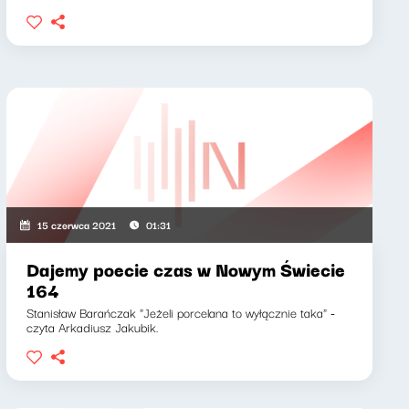
15 czerwca 2021
01:31
Dajemy poecie czas w Nowym Świecie
164
Stanisław Barańczak "Jeżeli porcelana to wyłącznie taka" -
czyta Arkadiusz Jakubik.