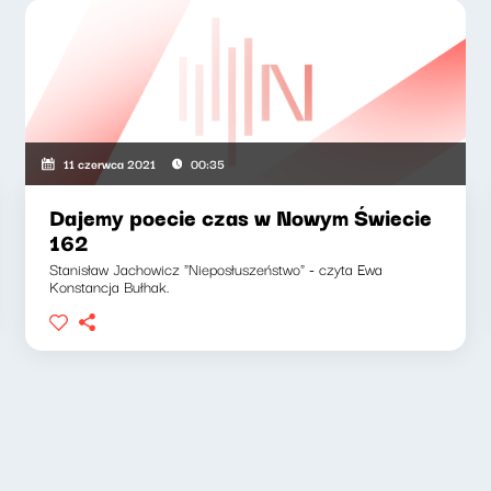
11 czerwca 2021
00:35
Dajemy poecie czas w Nowym Świecie
162
Stanisław Jachowicz "Nieposłuszeństwo" - czyta Ewa
Konstancja Bułhak.