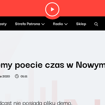
asty
Strefa Patrona
Radio
Sklep
emy poecie czas w Nowym
ia 2020
01:11
cast nie posiada pliku demo.