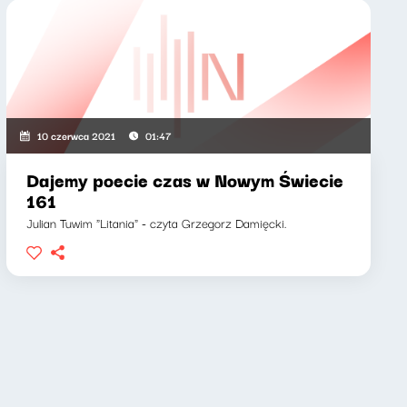
10 czerwca 2021
01:47
Dajemy poecie czas w Nowym Świecie
161
Julian Tuwim "Litania" - czyta Grzegorz Damięcki.