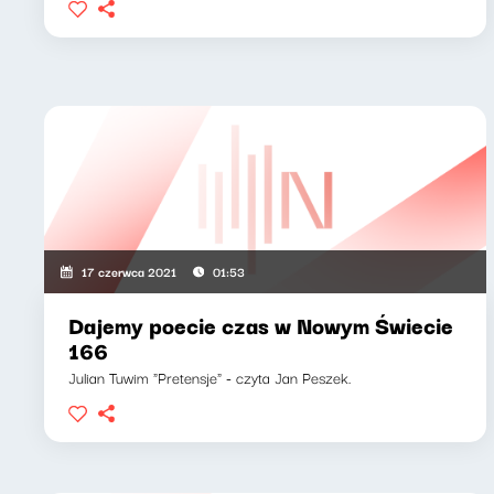
17 czerwca 2021
01:53
Dajemy poecie czas w Nowym Świecie
166
Julian Tuwim "Pretensje" - czyta Jan Peszek.