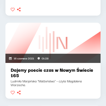
16 czerwca 2021
01:28
Dajemy poecie czas w Nowym Świecie
165
Ludmiła Marjańska "Małżeństwo" - czyta Magdalena
Warzecha.