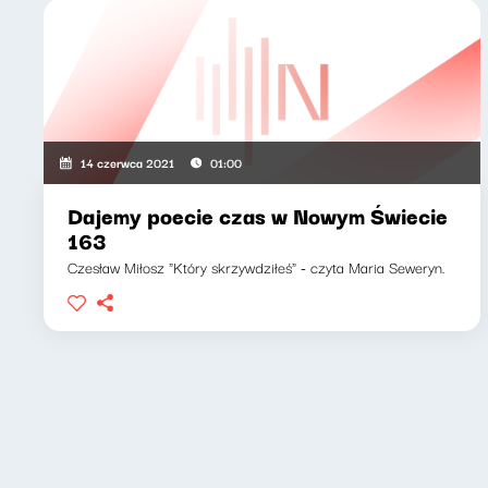
14 czerwca 2021
01:00
Dajemy poecie czas w Nowym Świecie
163
Czesław Miłosz "Który skrzywdziłeś" - czyta Maria Seweryn.