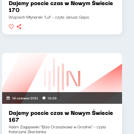
Dajemy poecie czas w Nowym Świecie
170
Wojciech Młynarski "Lol" - czyta Janusz Gajos.
18 czerwca 2021
01:28
Dajemy poecie czas w Nowym Świecie
167
Adam Zagajewski "Eliza Orzeszkowa w Grodnie" - czyta
Katarzyna Skarżanka.