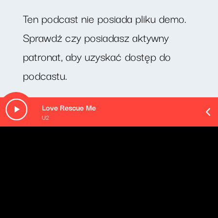
Ten podcast nie posiada pliku demo.
Sprawdź czy posiadasz aktywny
patronat, aby uzyskać dostęp do
podcastu.
Minimalna kwota wpłaty: 20zł
Love Rescue Me
U2
O odcinku