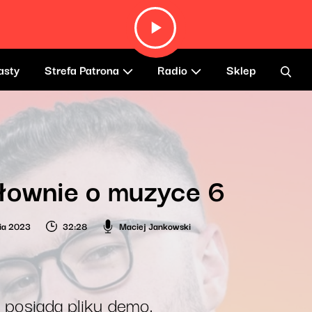
asty
Strefa Patrona
Radio
Sklep
łownie o muzyce 6
ia 2023
32:28
Maciej Jankowski
 posiada pliku demo.