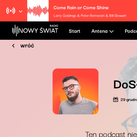
Come Rain or Come Shine
Larry Goldings & Peter Bernstein & Bill Stewart
Start
Antena
Podc
wróć
DoS
29 grudn
Ten podcast nie