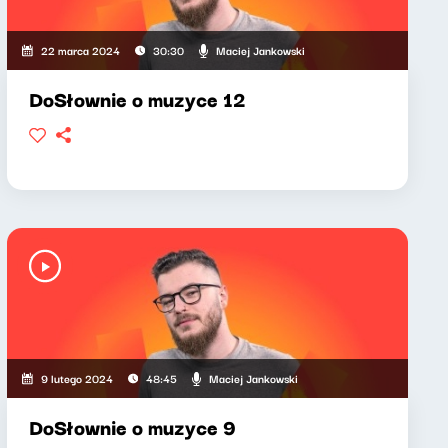
Maciej Jankowski
22 marca 2024
30:30
DoSłownie o muzyce 12
Maciej Jankowski
9 lutego 2024
48:45
DoSłownie o muzyce 9