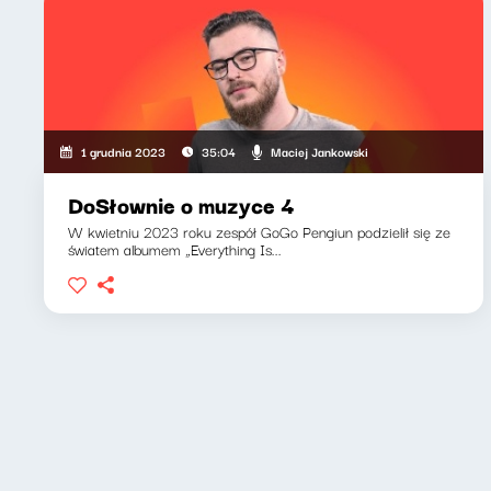
Maciej Jankowski
1 grudnia 2023
35:04
DoSłownie o muzyce 4
W kwietniu 2023 roku zespół GoGo Pengiun podzielił się ze
światem albumem „Everything Is...