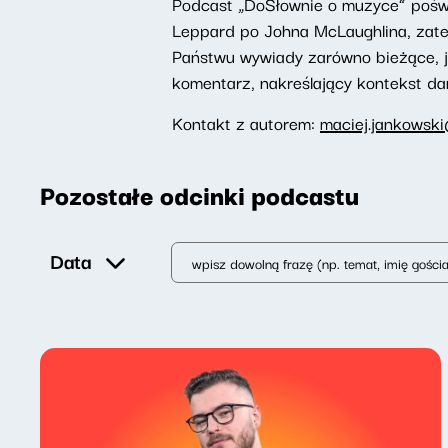
Podcast „DoSłownie o muzyce” pośw
Leppard po Johna McLaughlina, zate
Państwu wywiady zarówno bieżące, j
komentarz, nakreślający kontekst da
Kontakt z autorem:
maciej.jankowski
Pozostałe odcinki podcastu
Data