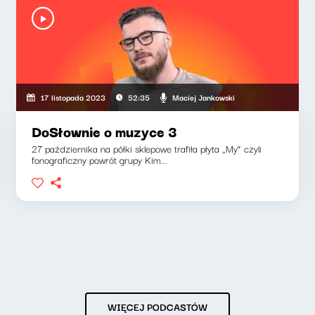
Maciej Jankowski
17 listopada 2023
52:35
DoSłownie o muzyce 3
27 października na półki sklepowe trafiła płyta „My” czyli
fonograficzny powrót grupy Kim...
WIĘCEJ PODCASTÓW