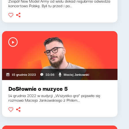
Zespół New Model Army od wielu dekad regularnie odwiedza
koncertowo Polskę. Byli tu przed i po...
Maciej Jankowski
15 grudnia 2023
33:56
DoSłownie o muzyce 5
14 grudnia 2022 w audycji „Wszystko gra” pojawiła się
rozmowa Macieja Jankowskiego z Philem...