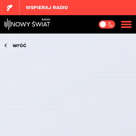
WSPIERAJ RADIO
wróć