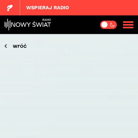
WSPIERAJ RADIO
wróć