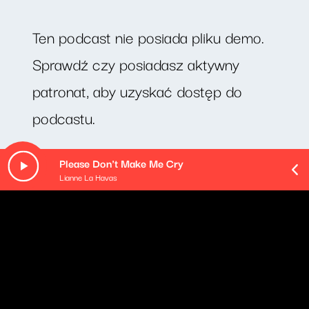
Ten podcast nie posiada pliku demo.
Sprawdź czy posiadasz aktywny
patronat, aby uzyskać dostęp do
podcastu.
Minimalna kwota wpłaty: 20zł
Please Don't Make Me Cry
Lianne La Havas
O odcinku