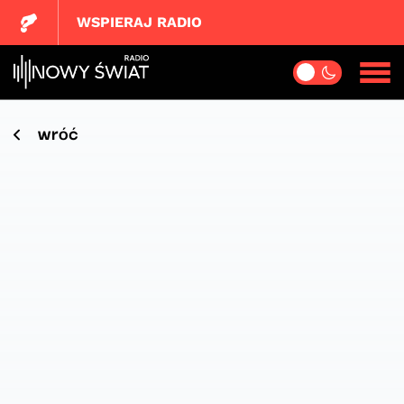
WSPIERAJ RADIO
wróć