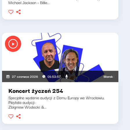
Michael Jackson - Billie...
iotr Bukartyk
Marek Napiórkowski, Jo
27 czerwca 2026
01:53:57
Koncert życzeń 254
Specjalne wydanie audycji z Domu Europy we Wrocławiu.
Playlista audycji:
Zbigniew Wodecki &...