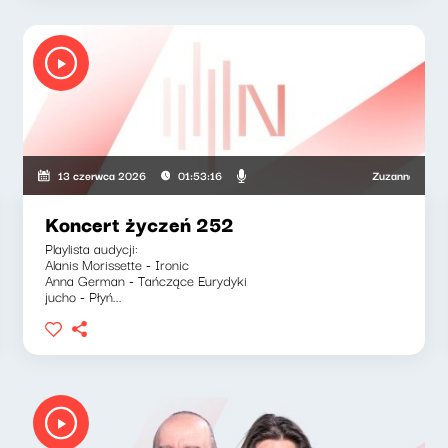
ka, Olga Bobienko
Zuzanna Iłenda, Mar
13 czerwca 2026
01:53:16
Koncert życzeń 252
Playlista audycji:
Alanis Morissette - Ironic
Anna German - Tańczące Eurydyki
jucho - Płyń...