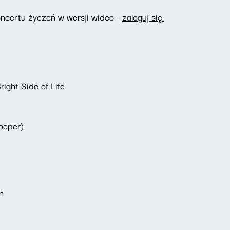
ncertu życzeń w wersji wideo -
zaloguj się.
ight Side of Life
ooper)
n