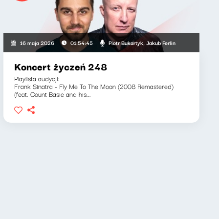
 Adam Stasiak
Piotr Bukartyk, Jakub Ferlin
16 maja 2026
01:54:45
Koncert życzeń 248
Playlista audycji:
Frank Sinatra - Fly Me To The Moon (2008 Remastered)
(feat. Count Basie and his...