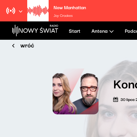
New Manhattan
Joy Crookes
Start
Antena
Podc
wróć
Kon
30 lipca