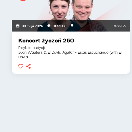
Maria Zamachowsk
30 maja 2026
01:52:08
Koncert życzeń 250
Playlista audycji:
Juan Wauters & El David Aguilar - Estás Escuchando (with El
David...