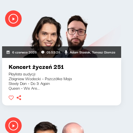
ia Lengren
Adam Stasiak, Tomasz Giemza
6 czerwca 2026
01:53:28
Koncert życzeń 251
Playlista audycji:
Zbigniew Wodecki - Pszczółka Maja
Steely Dan - Do It Again
Queen - We Are...