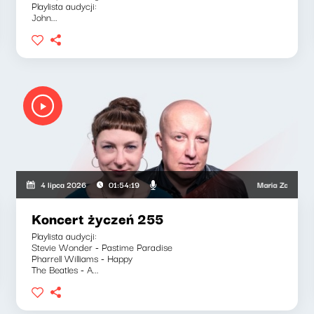
Playlista audycji:
John...
wski, Wojciech Mann, Ryszard Koziołek
Maria Zamachowska, P
4 lipca 2026
01:54:19
Koncert życzeń 255
Playlista audycji:
Stevie Wonder - Pastime Paradise
Pharrell Williams - Happy
The Beatles - A...