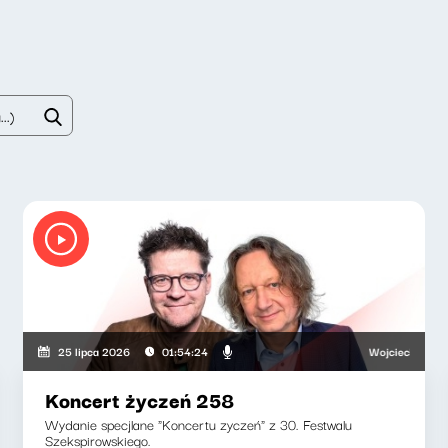
ki, Adriana Bąkowska
Wojciech Malajkat, R
25 lipca 2026
01:54:24
Koncert życzeń 258
Wydanie specjlane "Koncertu zyczeń" z 30. Festwalu
Szekspirowskiego.