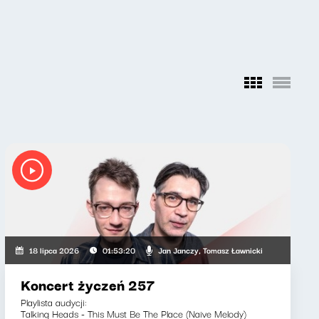
yszard Koziołek
Jan Janczy, Tomasz Ławnicki
18 lipca 2026
01:53:20
Koncert życzeń 257
Playlista audycji:
Talking Heads - This Must Be The Place (Naive Melody)