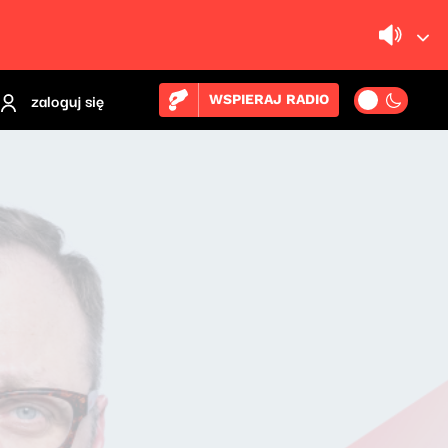
zaloguj się
WSPIERAJ RADIO