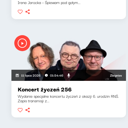
Irena Jarocka - Śpiewam pod gołym...
Zbigniew Zamacho
11 lipca 2026
01:54:46
Koncert życzeń 256
Wydanie specjalne koncertu życzeń z okazji 6. urodzin RNŚ.
Zapis transmisji z...