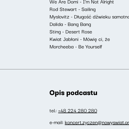
We Are Domi - I'm Not Alright
Rod Stewart - Sailing
Myslovitz - Długość dźwieku samotn
Dalida - Bang Bang
Sting - Desert Rose
Kwiat Jabłoni - Mówię ci, że
Morcheeba - Be Yourself
Opis podcastu
tel.:
+48 224 280 280
e-mail:
koncert.zyczen@nowyswiat.on