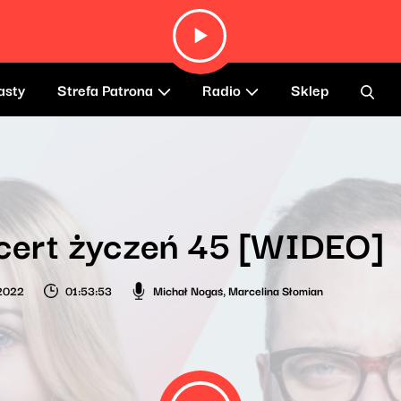
asty
Strefa Patrona
Radio
Sklep
cert życzeń 45 [WIDEO]
 2022
01:53:53
Michał Nogaś
,
Marcelina Słomian