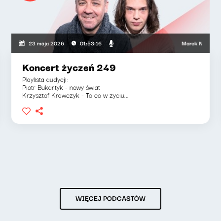
a, Jakub Jędras
Marek Napiórkowski,
23 maja 2026
01:53:16
Koncert życzeń 249
Playlista audycji:
Piotr Bukartyk - nowy świat
Krzysztof Krawczyk - To co w życiu...
WIĘCEJ PODCASTÓW