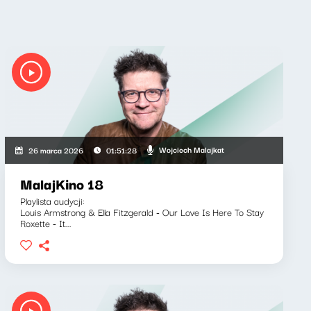
Wojciech Malajkat
26 marca 2026
01:51:28
MalajKino 18
Playlista audycji:
Louis Armstrong & Ella Fitzgerald - Our Love Is Here To Stay
Roxette - It...