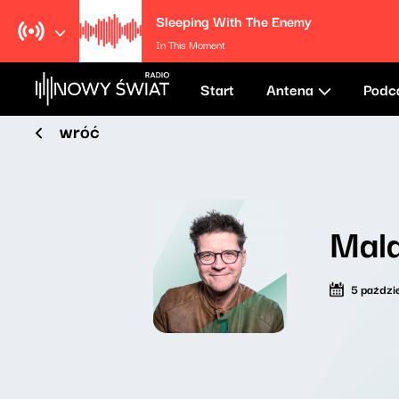
Sleeping With The Enemy
In This Moment
Start
Antena
Podc
wróć
Mala
5 paździ