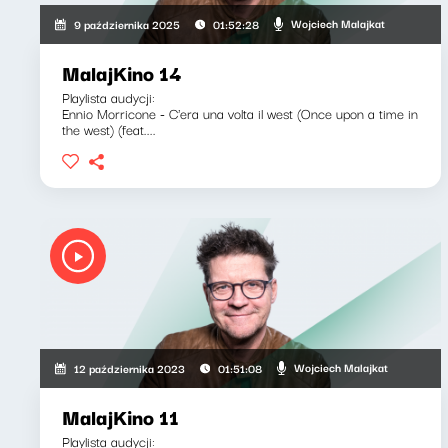
Wojciech Malajkat
9 października 2025
01:52:28
MalajKino 14
Playlista audycji:
Ennio Morricone - C'era una volta il west (Once upon a time in
the west) (feat....
Wojciech Malajkat
12 października 2023
01:51:08
MalajKino 11
Playlista audycji: