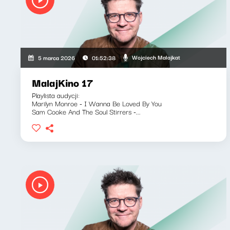
Wojciech Malajkat
5 marca 2026
01:52:38
MalajKino 17
Playlista audycji:
Marilyn Monroe - I Wanna Be Loved By You
Sam Cooke And The Soul Stirrers -...