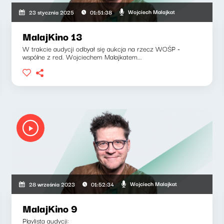
Wojciech Malajkat
23 stycznia 2025
01:51:38
MalajKino 13
W trakcie audycji odbyał się aukcja na rzecz WOŚP -
wspólne z red. Wojciechem Malajkatem...
Wojciech Malajkat
28 września 2023
01:52:34
MalajKino 9
Playlista audycji: