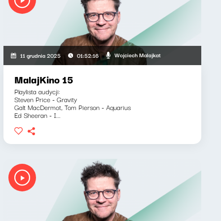
Wojciech Malajkat
11 grudnia 2025
01:52:16
MalajKino 15
Playlista audycji:
Steven Price - Gravity
Galt MacDermot, Tom Pierson - Aquarius
Ed Sheeran - I...