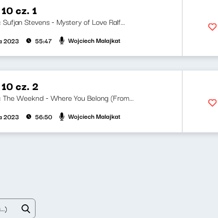
10 cz. 1
i: Sufjan Stevens - Mystery of Love Ralf...
Wojciech Malajkat
ka 2023
55:47
10 cz. 2
ji: The Weeknd - Where You Belong (From...
Wojciech Malajkat
ka 2023
56:50