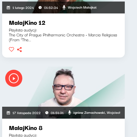
Wojciech Malajkat
1 lutego 2024
01:52:34
MalajKino 12
Playlista audycji:
The City of Prague Philharmonic Orchestra - Marcia Religiosa
(From "The...
Zbigniew Zamachowski, Wojciech Malajkat
17 listopada 2022
01:51:31
MalajKino 8
Playlista audycji: