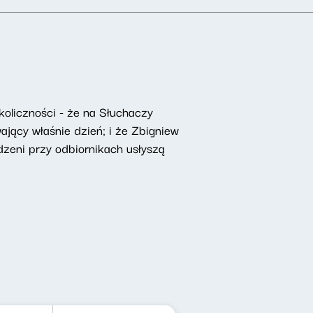
koliczności - że na Słuchaczy
jący właśnie dzień; i że Zbigniew
zeni przy odbiornikach usłyszą