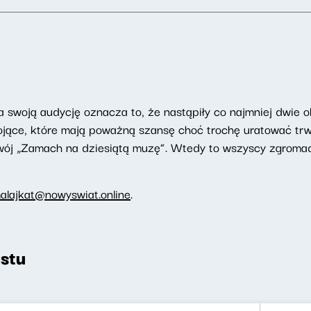
 swoją audycję oznacza to, że nastąpiły co najmniej dwie o
jące, które mają poważną szansę choć trochę uratować trwa
ój „Zamach na dziesiątą muzę”. Wtedy to wszyscy zgromad
alajkat@nowyswiat.online
.
stu