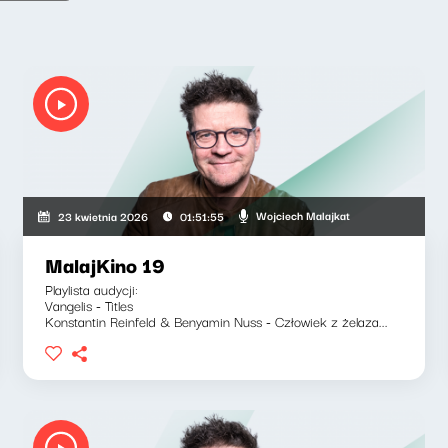
Wojciech Malajkat
23 kwietnia 2026
01:51:55
MalajKino 19
Playlista audycji:
Vangelis - Titles
Konstantin Reinfeld & Benyamin Nuss - Człowiek z żelaza...