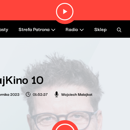
asty
Strefa Patrona
Radio
Sklep
jKino 10
ernika 2023
01:52:37
Wojciech Malajkat