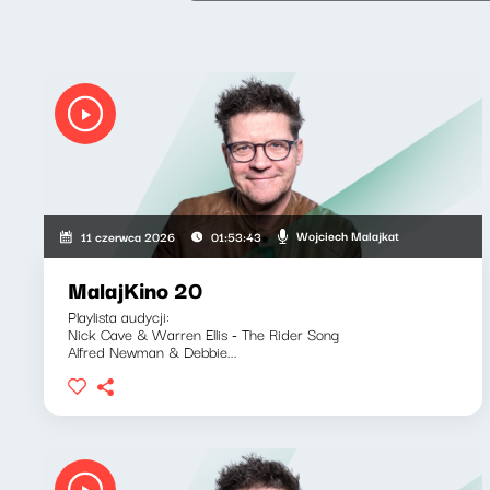
Wojciech Malajkat
11 czerwca 2026
01:53:43
MalajKino 20
Playlista audycji:
Nick Cave & Warren Ellis - The Rider Song
Alfred Newman & Debbie...