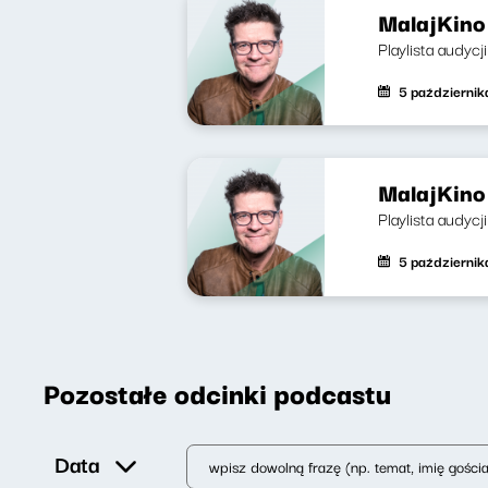
MalajKino 
Playlista audycj
5 październi
MalajKino 
Playlista audyc
5 październi
Pozostałe odcinki podcastu
Data