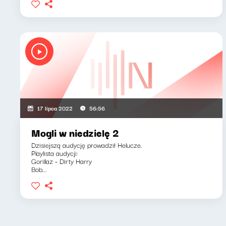
17 lipca 2022
56:56
Mogli w niedzielę 2
Dzisiejszą audycję prowadził Helucze.
Playlista audycji:
Gorillaz - Dirty Harry
Bob...