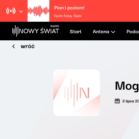
Pion i poziom!
Radio Nowy Świat
Start
Antena
Podc
wróć
Mogl
3 lipca 