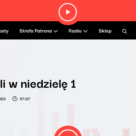
asty
Strefa Patrona
Radio
Sklep
i w niedzielę 1
2022
57:07