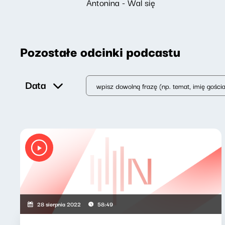
Antonina - Wal się
Pozostałe odcinki podcastu
Data
28 sierpnia 2022
58:49