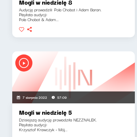
Mogli w niedzielę 8
Audycję prowadzili: Pola Chobot i Adam Baran.
Playlista audycji:
Pola Chobot & Adam...
7 sierpnia 2022
57:09
Mogli w niedzielę 5
Dzisiejszą audycję prowadziła NEZZNALEK.
Playlista audycji:
Krzysztof Krawczyk - Mój...