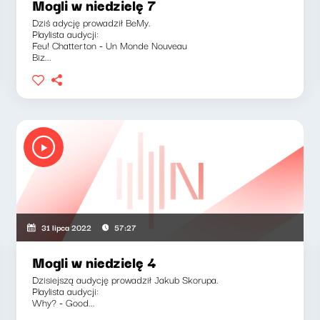
Mogli w niedzielę 7
Dziś adycję prowadził BeMy.
Playlista audycji:
Feu! Chatterton - Un Monde Nouveau
Biz...
31 lipca 2022
57:27
Mogli w niedzielę 4
Dzisiejszą audycję prowadził Jakub Skorupa.
Playlista audycji:
Why? - Good...