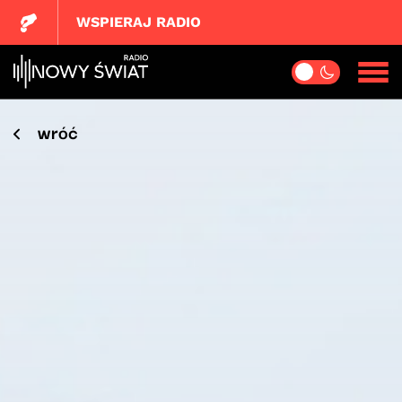
WSPIERAJ RADIO
wróć