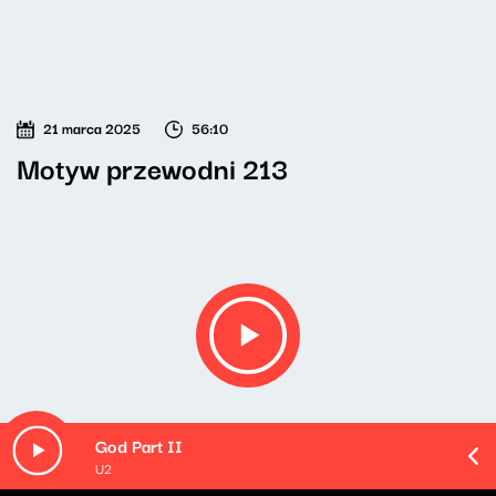
21 marca 2025
56:10
Motyw przewodni 213
God Part II
U2