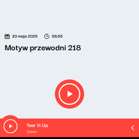
20 maja 2025
58:55
Motyw przewodni 218
Tear It Up
Queen