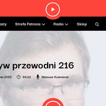
asty
Strefa Patrona
Radio
Sklep
yw przewodni 216
nia 2025
59:23
Mateusz Kuśmierek