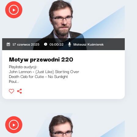
Mateusz Kuśmierek
17 czerwca 2025
01:00:32
Motyw przewodni 220
Playlista audycji:
John Lennon - (Just Like) Starting Over
Death Cab for Cutie - No Sunlight
Paul...