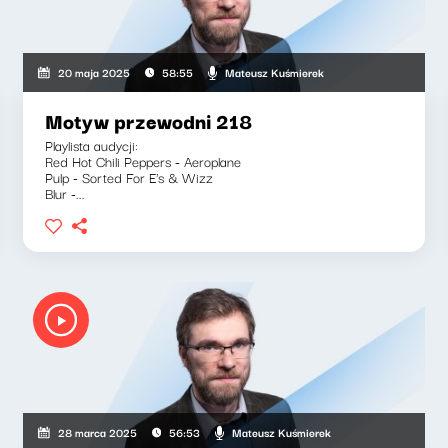
Mateusz Kuśmierek
20 maja 2025
58:55
Motyw przewodni 218
Playlista audycji:
Red Hot Chili Peppers - Aeroplane
Pulp - Sorted For E's & Wizz
Blur -...
Mateusz Kuśmierek
28 marca 2025
56:53