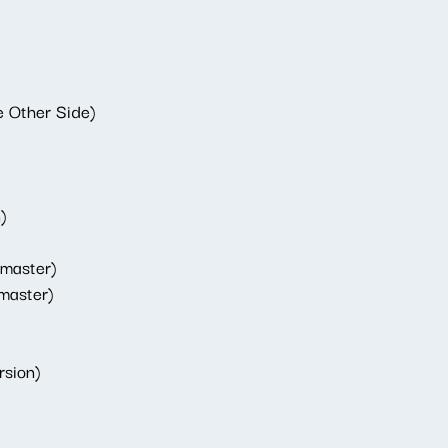
e Other Side)
)
emaster)
master)
rsion)