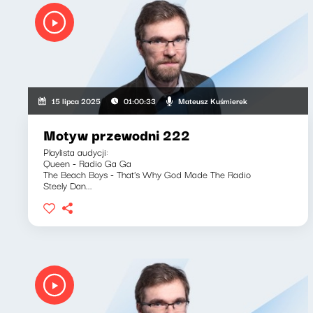
Mateusz Kuśmierek
15 lipca 2025
01:00:33
Motyw przewodni 222
Playlista audycji:
Queen - Radio Ga Ga
The Beach Boys - That's Why God Made The Radio
Steely Dan...