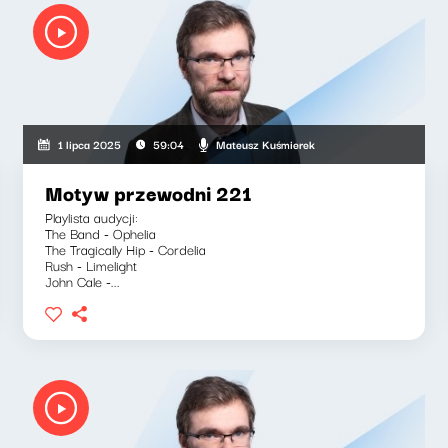
Mateusz Kuśmierek
1 lipca 2025
59:04
Motyw przewodni 221
Playlista audycji:
The Band - Ophelia
The Tragically Hip - Cordelia
Rush - Limelight
John Cale -...