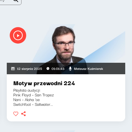
Mateusz Kuśmierek
12 sierpnia 2025
01:01:45
Motyw przewodni 224
Playlista audycji:
Pink Floyd - San Tropez
Nani - Aloha 'oe
Switchfoot - Saltwater...