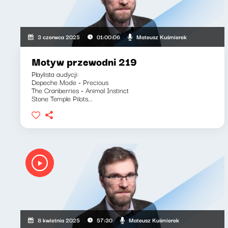
Mateusz Kuśmierek
3 czerwca 2025
01:00:06
Motyw przewodni 219
Playlista audycji:
Depeche Mode - Precious
The Cranberries - Animal Instinct
Stone Temple Pilots...
Mateusz Kuśmierek
8 kwietnia 2025
57:30