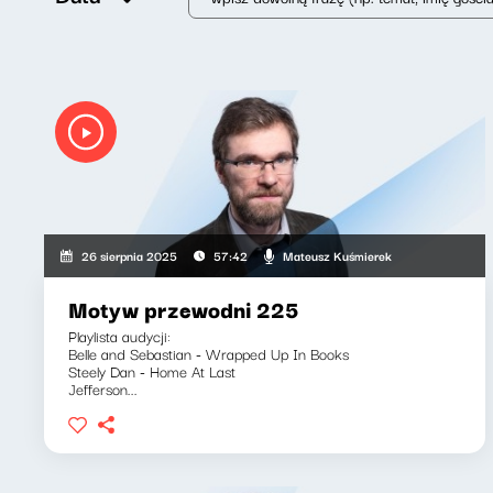
Mateusz Kuśmierek
26 sierpnia 2025
57:42
Motyw przewodni 225
Playlista audycji:
Belle and Sebastian - Wrapped Up In Books
Steely Dan - Home At Last
Jefferson...