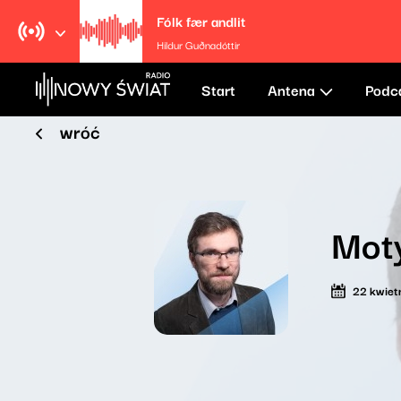
Fólk fær andlit
Hildur Guðnadóttir
Start
Antena
Podc
wróć
Mot
22 kwiet