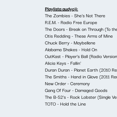
Playlista audycji:
The Zombies - She's Not There
R.E.M. - Radio Free Europe
The Doors - Break on Through (To th
Otis Redding - These Arms of Mine
Chuck Berry - Maybellene
Alabama Shakes - Hold On
OutKast - Player's Ball (Radio Version
Alicia Keys - Fallin'
Duran Duran - Planet Earth (2010 R
The Smiths - Hand in Glove (2011 Re
New Order - Ceremony
Gang Of Four - Damaged Goods
The B-52's - Rock Lobster (Single Ve
TOTO - Hold the Line