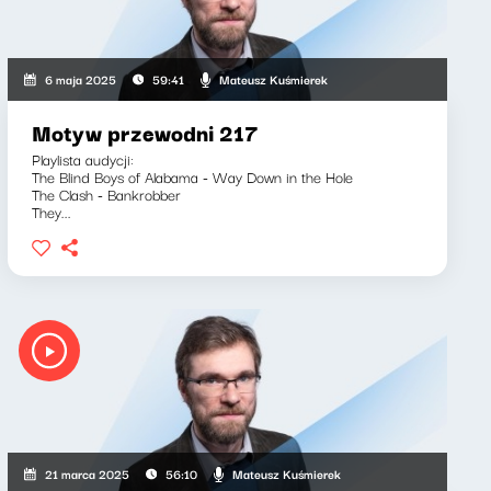
Mateusz Kuśmierek
6 maja 2025
59:41
Motyw przewodni 217
Playlista audycji:
The Blind Boys of Alabama - Way Down in the Hole
The Clash - Bankrobber
They...
Mateusz Kuśmierek
21 marca 2025
56:10