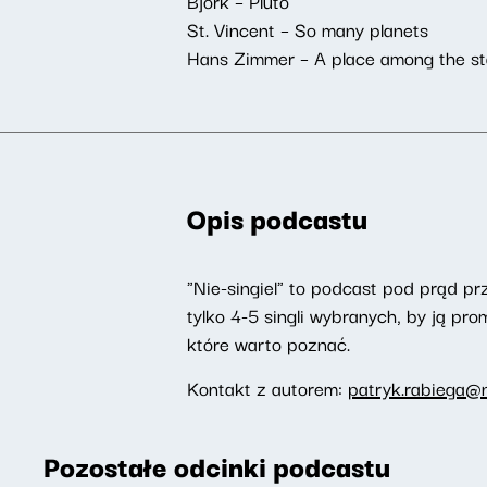
Bjork – Pluto
St. Vincent – So many planets
Hans Zimmer – A place among the st
Opis podcastu
"Nie-singiel" to podcast pod prąd pr
tylko 4-5 singli wybranych, by ją p
które warto poznać.
Kontakt z autorem:
patryk.rabiega@n
Pozostałe odcinki podcastu