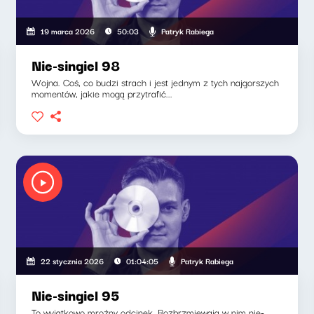
Patryk Rabiega
19 marca 2026
50:03
Nie-singiel 98
Wojna. Coś, co budzi strach i jest jednym z tych najgorszych
momentów, jakie mogą przytrafić...
Patryk Rabiega
22 stycznia 2026
01:04:05
Nie-singiel 95
To wyjątkowo mroźny odcinek. Rozbrzmiewają w nim nie-