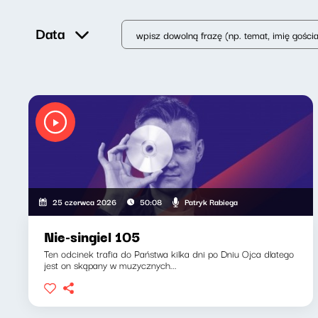
Data
Patryk Rabiega
25 czerwca 2026
50:08
Nie-singiel 105
Ten odcinek trafia do Państwa kilka dni po Dniu Ojca dlatego
jest on skąpany w muzycznych...