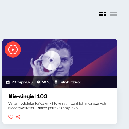
Patryk Rabiega
28 maja 2026
50:18
Nie-singiel 103
W tym odcinku tańczymy i to w rytm polskich muzycznych
nieoczywistości. Taniec potraktujemy jako...