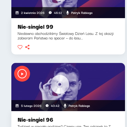
Patryk Rabiega
2 kwietnia 2026
46:12
Nie-singiel 99
Niedawno obchodziliśmy Światowy Dzień Lasu. Z tej okazji
zabieram Państwa na spacer – do lasu...
Patryk Rabiega
5 lutego 2026
40:42
Nie-singiel 96
Tydzień w niecałą godzinę? Czemu nie. Ten odcinek to 7