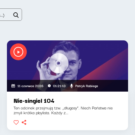
Patryk Rabiega
11 czerwca 2026
01:21:13
Nie-singiel 104
Ten odcinek przejmują tzw. „długasy”. Niech Państwa nie
zmyli krótka playlista. Każdy z...