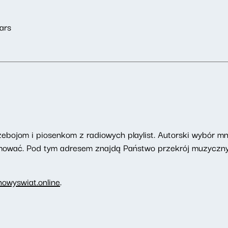
ars
zebojom i piosenkom z radiowych playlist. Autorski wybór mn
romować. Pod tym adresem znajdą Państwo przekrój muzyczny
owyswiat.online
.