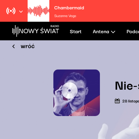
Chambermaid
Suzanne Vega
Start
Antena
Podc
wróć
Nie-
28 listo