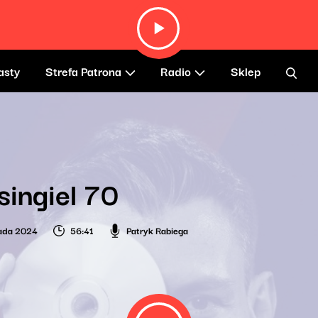
asty
Strefa Patrona
Radio
Sklep
singiel 70
pada 2024
56:41
Patryk Rabiega