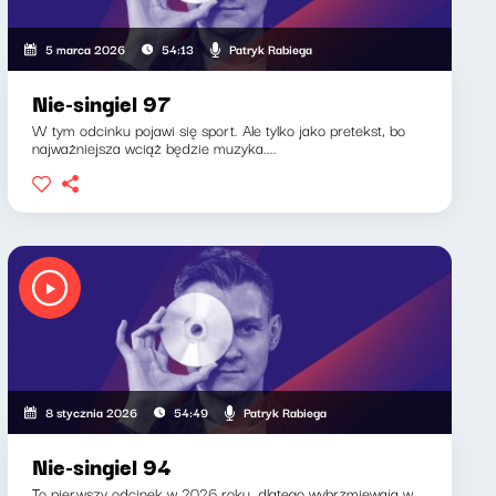
Patryk Rabiega
5 marca 2026
54:13
Nie-singiel 97
W tym odcinku pojawi się sport. Ale tylko jako pretekst, bo
najważniejsza wciąż będzie muzyka....
Patryk Rabiega
8 stycznia 2026
54:49
Nie-singiel 94
To pierwszy odcinek w 2026 roku, dlatego wybrzmiewają w