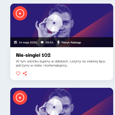
Patryk Rabiega
14 maja 2026
59:54
Nie-singiel 102
W tym odcinku bujamy w obłokach. Leżymy na zielonej łące,
patrzymy w niebo i kontemplujemy...