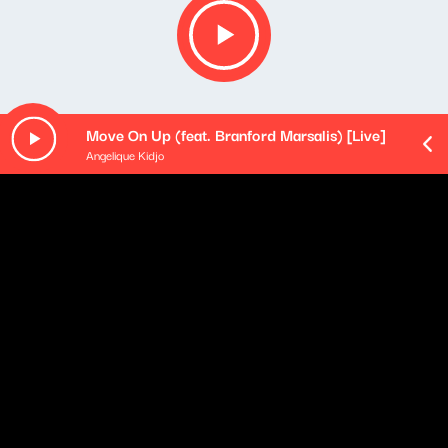
Move On Up (feat. Branford Marsalis) [Live]
Angelique Kidjo
O odcinku
Playlista audycji:
Rozen - Lepszy Ląd