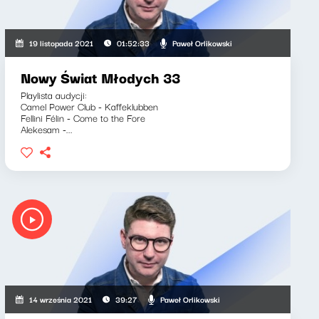
Paweł Orlikowski
19 listopada 2021
01:52:33
Nowy Świat Młodych 33
Playlista audycji:
Camel Power Club - Kaffeklubben
Fellini Félin - Come to the Fore
Alekesam -...
Paweł Orlikowski
14 września 2021
39:27