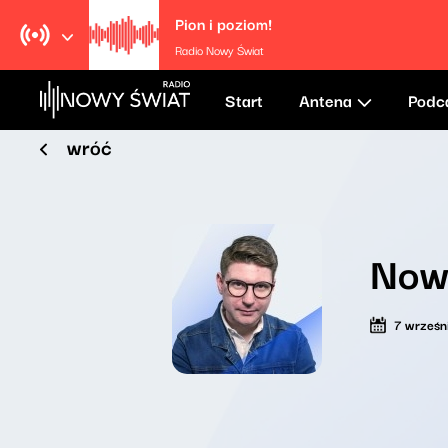
Pion i poziom!
Radio Nowy Świat
Start
Antena
Podc
wróć
Now
7 wrześn