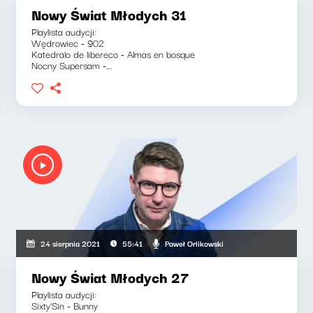
Nowy Świat Młodych 31
Playlista audycji:
Wędrowiec - 902
Katedralo de libereco - Almas en bosque
Nocny Supersam -...
Paweł Orlikowski
24 sierpnia 2021
55:41
Nowy Świat Młodych 27
Playlista audycji:
Sixty'Sin - Bunny