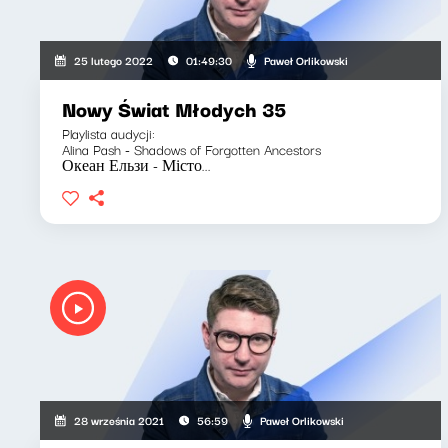
Paweł Orlikowski
25 lutego 2022
01:49:30
Nowy Świat Młodych 35
Playlista audycji:
Alina Pash - Shadows of Forgotten Ancestors
Океан Ельзи - Місто...
Paweł Orlikowski
28 września 2021
56:59