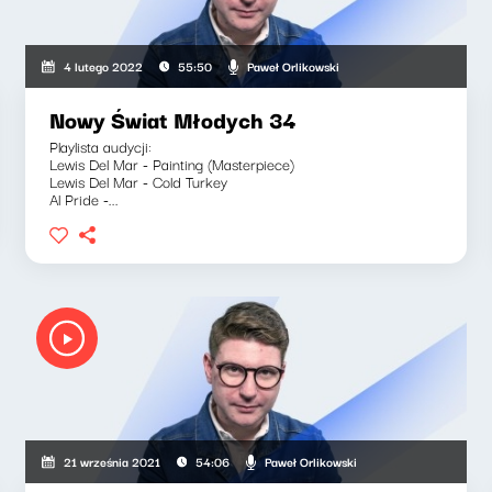
Paweł Orlikowski
4 lutego 2022
55:50
Nowy Świat Młodych 34
Playlista audycji:
Lewis Del Mar - Painting (Masterpiece)
Lewis Del Mar - Cold Turkey
Al Pride -...
Paweł Orlikowski
21 września 2021
54:06