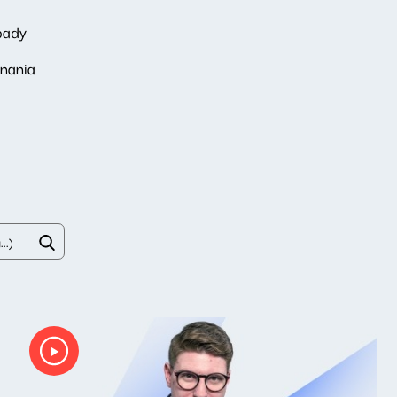
pady
nania