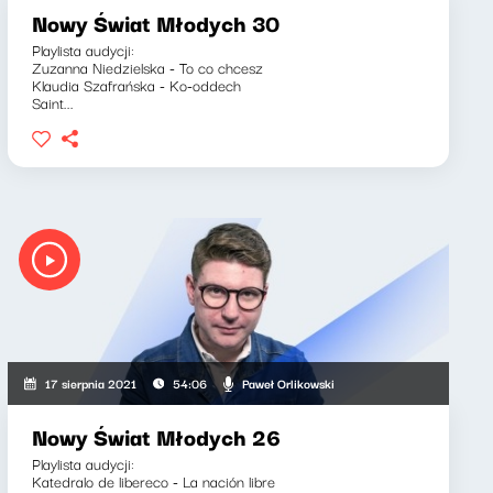
Nowy Świat Młodych 30
Playlista audycji:
Zuzanna Niedzielska - To co chcesz
Klaudia Szafrańska - Ko-oddech
Saint...
Paweł Orlikowski
17 sierpnia 2021
54:06
Nowy Świat Młodych 26
Playlista audycji:
Katedralo de libereco - La nación libre