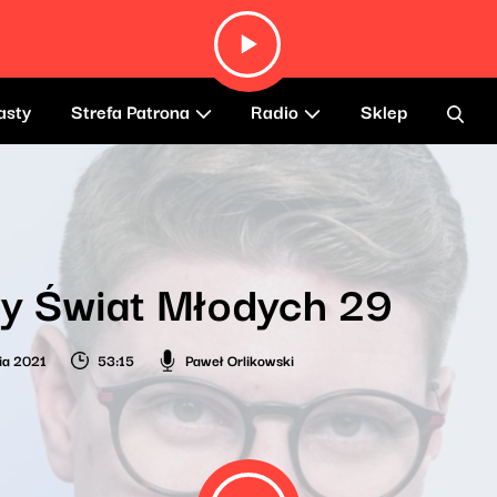
asty
Strefa Patrona
Radio
Sklep
y Świat Młodych 29
ia 2021
53:15
Paweł Orlikowski