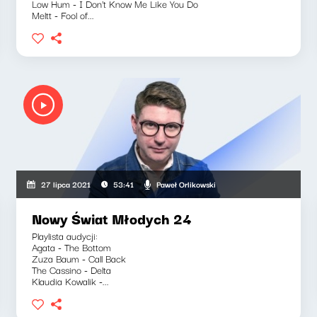
Low Hum - I Don't Know Me Like You Do
Meltt - Fool of...
Paweł Orlikowski
27 lipca 2021
53:41
Nowy Świat Młodych 24
Playlista audycji:
Agata - The Bottom
Zuza Baum - Call Back
The Cassino - Delta
Klaudia Kowalik -...