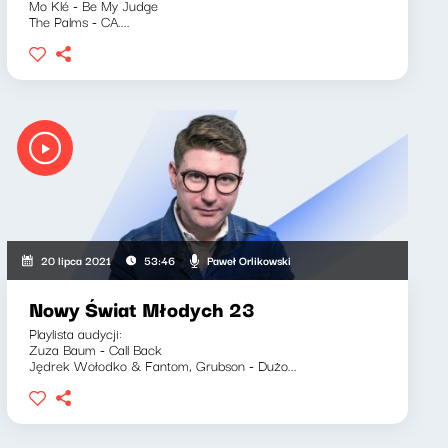
Mo Klé - Be My Judge
The Palms - CA....
Paweł Orlikowski
20 lipca 2021
53:46
Nowy Świat Młodych 23
Playlista audycji:
Zuza Baum - Call Back
Jędrek Wołodko & Fantom, Grubson - Dużo...