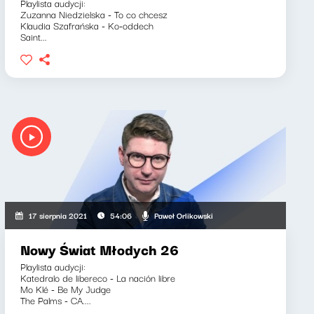
Playlista audycji:
Zuzanna Niedzielska - To co chcesz
Klaudia Szafrańska - Ko-oddech
Saint...
Paweł Orlikowski
17 sierpnia 2021
54:06
Nowy Świat Młodych 26
Playlista audycji:
Katedralo de libereco - La nación libre
Mo Klé - Be My Judge
The Palms - CA....