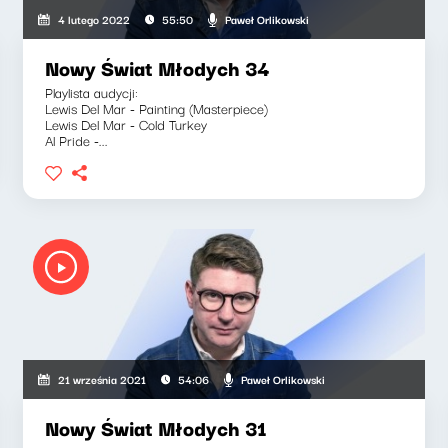
Paweł Orlikowski
4 lutego 2022
55:50
Nowy Świat Młodych 34
Playlista audycji:
Lewis Del Mar - Painting (Masterpiece)
Lewis Del Mar - Cold Turkey
Al Pride -...
Paweł Orlikowski
21 września 2021
54:06
Nowy Świat Młodych 31