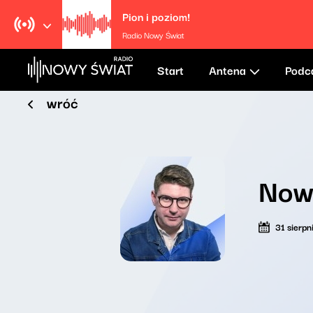
Pion i poziom!
Radio Nowy Świat
Start
Antena
Podc
wróć
Now
31 sierpn