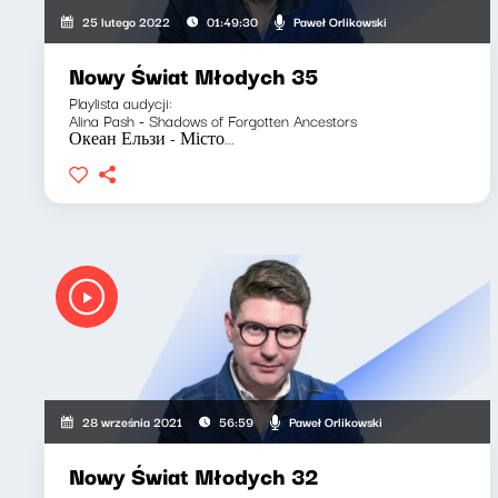
Paweł Orlikowski
25 lutego 2022
01:49:30
Nowy Świat Młodych 35
Playlista audycji:
Alina Pash - Shadows of Forgotten Ancestors
Океан Ельзи - Місто...
Paweł Orlikowski
28 września 2021
56:59
Nowy Świat Młodych 32