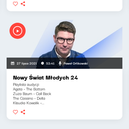
Paweł Orlikowski
27 lipca 2021
53:41
Nowy Świat Młodych 24
Playlista audycji:
Agata - The Bottom
Zuza Baum - Call Back
The Cassino - Delta
Klaudia Kowalik -...