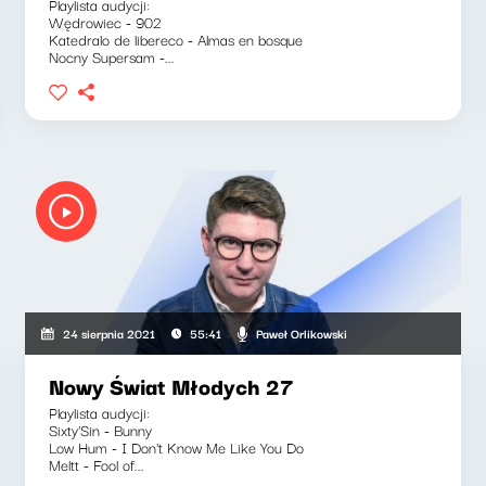
Playlista audycji:
Wędrowiec - 902
Katedralo de libereco - Almas en bosque
Nocny Supersam -...
Paweł Orlikowski
24 sierpnia 2021
55:41
Nowy Świat Młodych 27
Playlista audycji:
Sixty'Sin - Bunny
Low Hum - I Don't Know Me Like You Do
Meltt - Fool of...