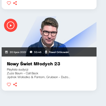
Paweł Orlikowski
20 lipca 2021
53:46
Nowy Świat Młodych 23
Playlista audycji:
Zuza Baum - Call Back
Jędrek Wołodko & Fantom, Grubson - Dużo...