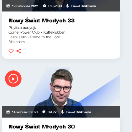
Paweł Orlikowski
19 listopada 2021
01:52:33
Nowy Świat Młodych 33
Playlista audycji:
Camel Power Club - Kaffeklubben
Fellini Félin - Come to the Fore
Alekesam -...
Paweł Orlikowski
14 września 2021
39:27
Nowy Świat Młodych 30