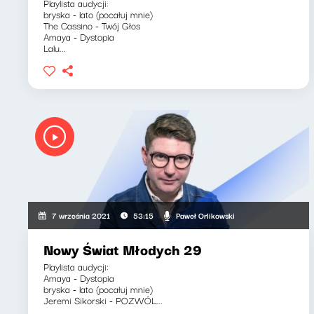
Playlista audycji:
bryska - lato (pocałuj mnie)
The Cassino - Twój Głos
Amaya - Dystopia
Lalu...
Paweł Orlikowski
7 września 2021
53:15
Nowy Świat Młodych 29
Playlista audycji:
Amaya - Dystopia
bryska - lato (pocałuj mnie)
Jeremi Sikorski - POZWÓL...