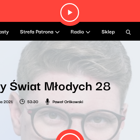
asty
Strefa Patrona
Radio
Sklep
y Świat Młodych 28
ia 2021
53:30
Paweł Orlikowski