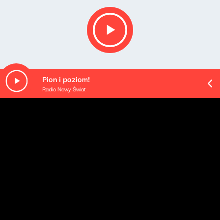
Pion i poziom!
Radio Nowy Świat
O odcinku
Playlista audycji:
Katedralo de libereco - La nación libre