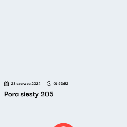
23 czerwca 2024
01:53:52
Pora siesty 205