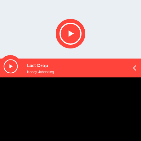
Last Drop
Kacey Johansing
Opis podcastu