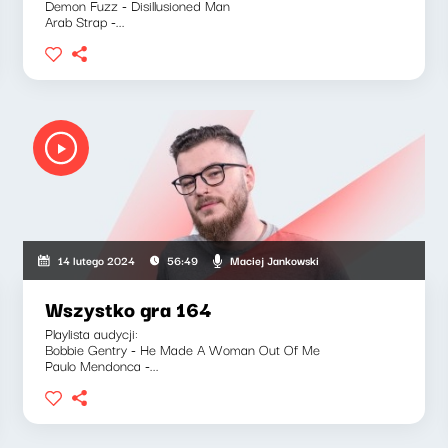
Demon Fuzz - Disillusioned Man
Arab Strap -...
Maciej Jankowski
14 lutego 2024
56:49
Wszystko gra 164
Playlista audycji:
Bobbie Gentry - He Made A Woman Out Of Me
Paulo Mendonca -...