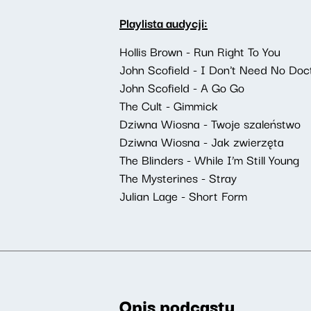
Playlista audycji:
Hollis Brown - Run Right To You
John Scofield - I Don't Need No Doct
John Scofield - A Go Go
The Cult - Gimmick
Dziwna Wiosna - Twoje szaleństwo
Dziwna Wiosna - Jak zwierzęta
The Blinders - While I’m Still Young
The Mysterines - Stray
Julian Lage - Short Form
Opis podcastu