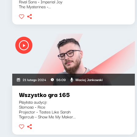
Rival Sons - Imperial Joy
The Mysterines -...
Maciej Jankowski
21 lutego 2024
56:09
Wszystko gra 165
Playlista audycji:
Slomosa - Rice
Projector - Tastes Like Sarah
Tigercub - Show Me My Maker...