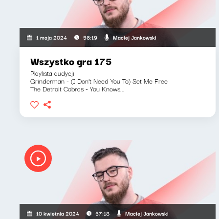
Maciej Jankowski
1 maja 2024
56:19
Wszystko gra 175
Playlista audycji:
Grinderman - (I Don't Need You To) Set Me Free
The Detroit Cobras - You Knows...
Maciej Jankowski
10 kwietnia 2024
57:18