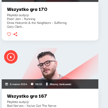
Wszystko gra 170
Playlista audycji:
Pearl Jam - Running
Drew Holcomb & the Neighbors - Suffering
Gary Clark...
Maciej Jankowski
6 marca 2024
56:51
Wszystko gra 167
Playlista audycji:
Bad Nerves - You've Got The Nerve