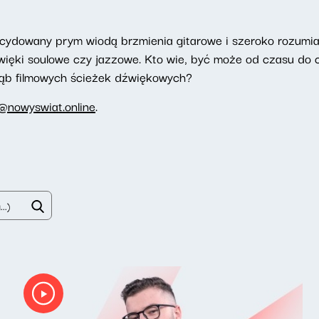
ecydowany prym wiodą brzmienia gitarowe i szeroko rozumiany
więki soulowe czy jazzowe. Kto wie, być może od czasu do 
łąb filmowych ścieżek dźwiękowych?
@nowyswiat.online
.