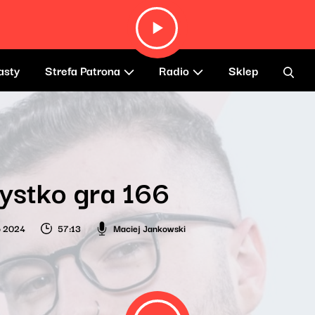
asty
Strefa Patrona
Radio
Sklep
ystko gra 166
o 2024
57:13
Maciej Jankowski