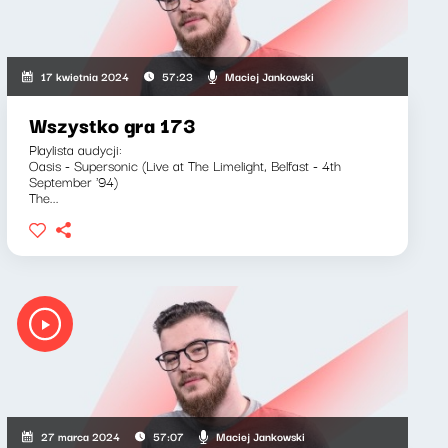
Maciej Jankowski
17 kwietnia 2024
57:23
Wszystko gra 173
Playlista audycji:
Oasis - Supersonic (Live at The Limelight, Belfast - 4th
September '94)
The...
Maciej Jankowski
27 marca 2024
57:07