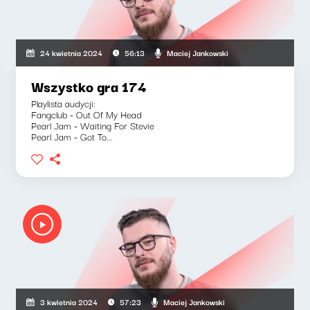
Maciej Jankowski
24 kwietnia 2024
56:13
Wszystko gra 174
Playlista audycji:
Fangclub - Out Of My Head
Pearl Jam - Waiting For Stevie
Pearl Jam - Got To...
Maciej Jankowski
3 kwietnia 2024
57:23