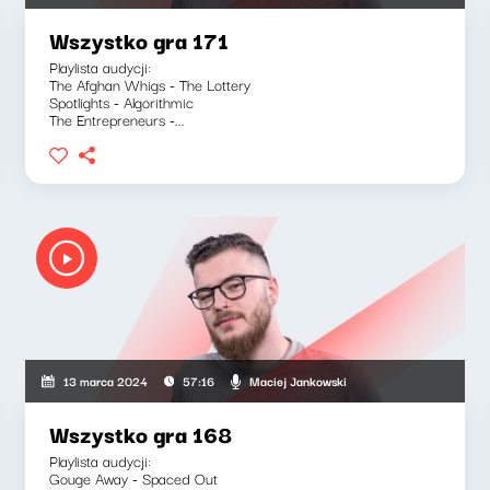
Wszystko gra 171
Playlista audycji:
The Afghan Whigs - The Lottery
Spotlights - Algorithmic
The Entrepreneurs -...
Maciej Jankowski
13 marca 2024
57:16
Wszystko gra 168
Playlista audycji:
Gouge Away - Spaced Out