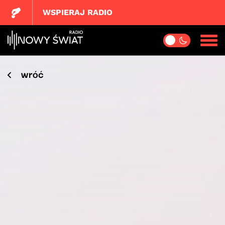
WSPIERAJ RADIO
wróć