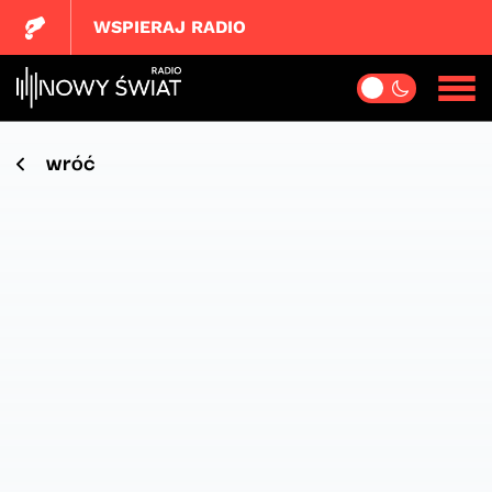
WSPIERAJ RADIO
wróć