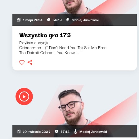
Maciej Jankowski
1 maja 2024
56:19
Wszystko gra 175
Playlista audycji:
Grinderman - (I Don't Need You To) Set Me Free
The Detroit Cobras - You Knows...
Maciej Jankowski
10 kwietnia 2024
57:18