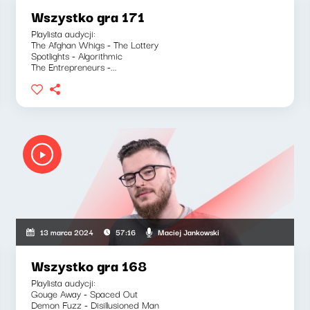
Wszystko gra 171
Playlista audycji:
The Afghan Whigs - The Lottery
Spotlights - Algorithmic
The Entrepreneurs -...
Maciej Jankowski
13 marca 2024
57:16
Wszystko gra 168
Playlista audycji:
Gouge Away - Spaced Out
Demon Fuzz - Disillusioned Man