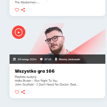
The Mysterines -...
Maciej Jankowski
28 lutego 2024
57:13
Wszystko gra 166
Playlista audycji:
Hollis Brown - Run Right To You
John Scofield - I Don't Need No Doctor (feat....