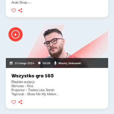
Arab Strap -...
Maciej Jankowski
21 lutego 2024
56:09
Wszystko gra 165
Playlista audycji:
Slomosa - Rice
Projector - Tastes Like Sarah
Tigercub - Show Me My Maker...