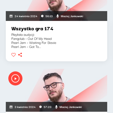
Maciej Jankowski
24 kwietnia 2024
56:13
Wszystko gra 174
Playlista audycji:
Fangclub - Out Of My Head
Pearl Jam - Waiting For Stevie
Pearl Jam - Got To...
Maciej Jankowski
3 kwietnia 2024
57:23