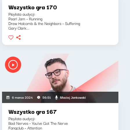
Wszystko gra 170
Playlista audycji:
Pearl Jam - Running
Drew Holcomb & the Neighbors - Suffering
Gary Clark...
Maciej Jankowski
6 marca 2024
56:51
Wszystko gra 167
Playlista audycji:
Bad Nerves - You've Got The Nerve
Fangclub - Attention