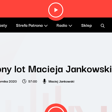
asty
Strefa Patrona
Radio
Sklep
ny lot Macieja Jankowsk
ernika 2020
57:00
Maciej Jankowski