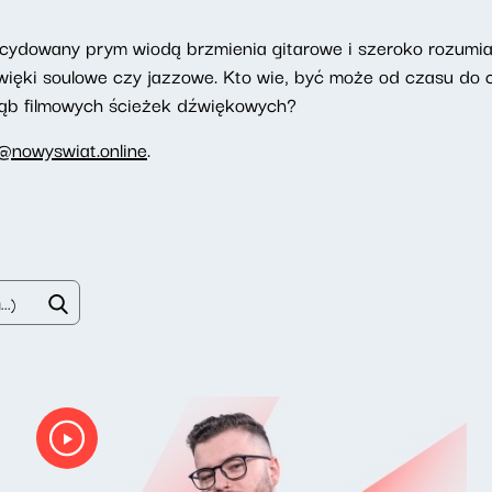
ecydowany prym wiodą brzmienia gitarowe i szeroko rozumiany
więki soulowe czy jazzowe. Kto wie, być może od czasu do 
łąb filmowych ścieżek dźwiękowych?
@nowyswiat.online
.