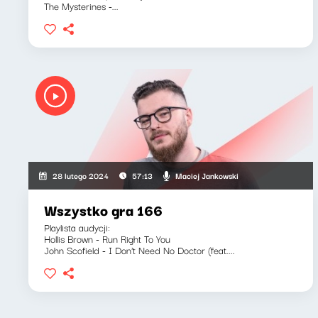
The Mysterines -...
Maciej Jankowski
28 lutego 2024
57:13
Wszystko gra 166
Playlista audycji:
Hollis Brown - Run Right To You
John Scofield - I Don't Need No Doctor (feat....