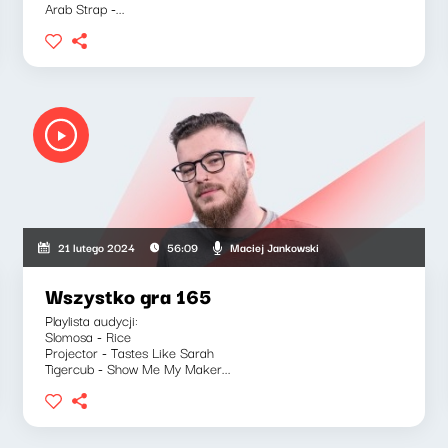
Arab Strap -...
Maciej Jankowski
21 lutego 2024
56:09
Wszystko gra 165
Playlista audycji:
Slomosa - Rice
Projector - Tastes Like Sarah
Tigercub - Show Me My Maker...