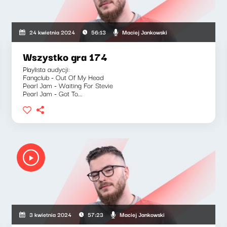
Maciej Jankowski
24 kwietnia 2024
56:13
Wszystko gra 174
Playlista audycji:
Fangclub - Out Of My Head
Pearl Jam - Waiting For Stevie
Pearl Jam - Got To...
Maciej Jankowski
3 kwietnia 2024
57:23