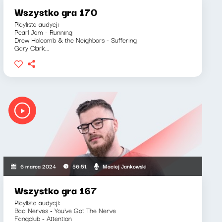
Wszystko gra 170
Playlista audycji:
Pearl Jam - Running
Drew Holcomb & the Neighbors - Suffering
Gary Clark...
Maciej Jankowski
6 marca 2024
56:51
Wszystko gra 167
Playlista audycji:
Bad Nerves - You've Got The Nerve
Fangclub - Attention