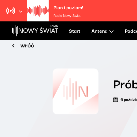
Pion i poziom!
Radio Nowy Świat
Start
Antena
Podc
wróć
Prób
6 paździ