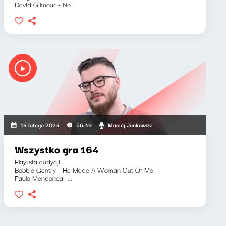
David Gilmour - No...
Maciej Jankowski
14 lutego 2024
56:49
Wszystko gra 164
Playlista audycji:
Bobbie Gentry - He Made A Woman Out Of Me
Paulo Mendonca -...