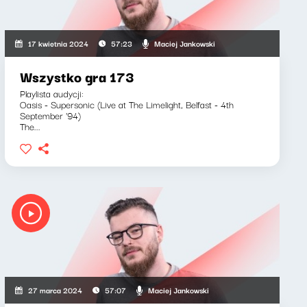
Maciej Jankowski
17 kwietnia 2024
57:23
Wszystko gra 173
Playlista audycji:
Oasis - Supersonic (Live at The Limelight, Belfast - 4th
September '94)
The...
Maciej Jankowski
27 marca 2024
57:07