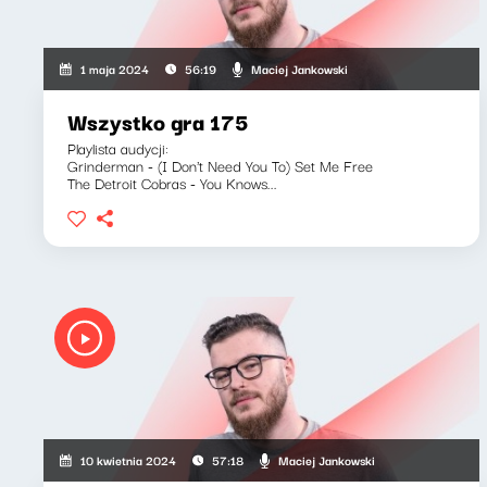
Maciej Jankowski
1 maja 2024
56:19
Wszystko gra 175
Playlista audycji:
Grinderman - (I Don't Need You To) Set Me Free
The Detroit Cobras - You Knows...
Maciej Jankowski
10 kwietnia 2024
57:18