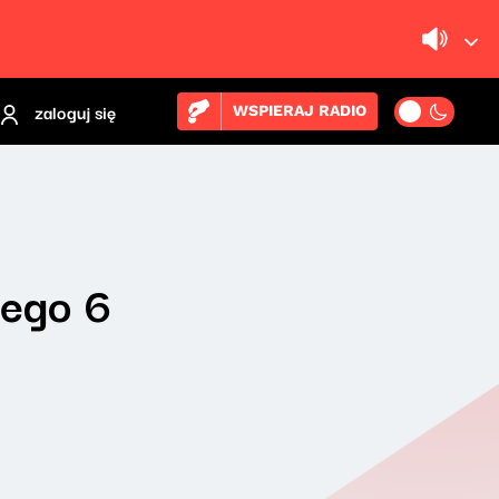
zaloguj się
WSPIERAJ RADIO
iego 6