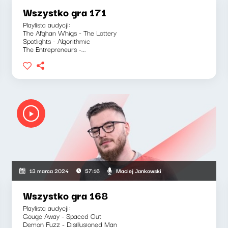
Wszystko gra 171
Playlista audycji:
The Afghan Whigs - The Lottery
Spotlights - Algorithmic
The Entrepreneurs -...
Maciej Jankowski
13 marca 2024
57:16
Wszystko gra 168
Playlista audycji:
Gouge Away - Spaced Out
Demon Fuzz - Disillusioned Man